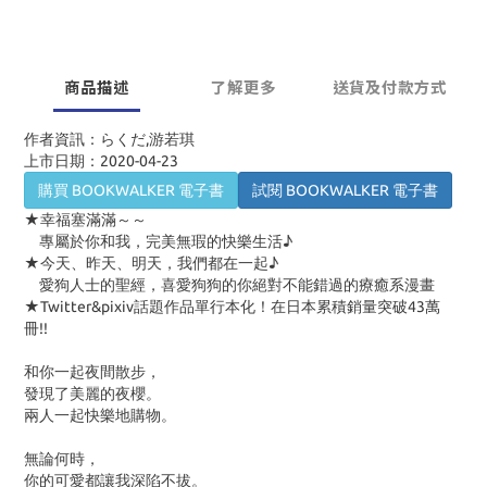
商品描述
了解更多
送貨及付款方式
作者資訊：らくだ,游若琪
上市日期：2020-04-23
購買 BOOKWALKER 電子書
試閱 BOOKWALKER 電子書
★幸福塞滿滿～～
專屬於你和我，完美無瑕的快樂生活♪
★今天、昨天、明天，我們都在一起♪
愛狗人士的聖經，喜愛狗狗的你絕對不能錯過的療癒系漫畫
★Twitter&pixiv話題作品單行本化！在日本累積銷量突破43萬
冊!!
和你一起夜間散步，
發現了美麗的夜櫻。
兩人一起快樂地購物。
無論何時，
你的可愛都讓我深陷不拔。