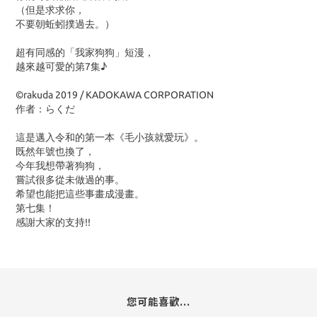
（但是求求你，
不要朝蚯蚓撲過去。）
超有同感的「我家狗狗」短漫，
越來越可愛的第7集♪
©rakuda 2019 / KADOKAWA CORPORATION
作者：らくだ
這是邁入令和的第一本《毛小孩就愛玩》。
既然年號也換了，
今年我想帶著狗狗，
嘗試很多從未做過的事。
希望也能把這些事畫成漫畫。
第七集！
感謝大家的支持!!
您可能喜歡...