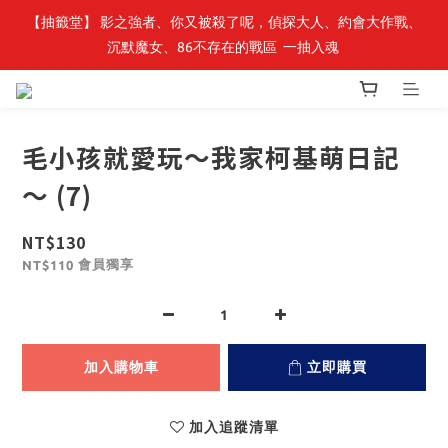
【轉生史萊姆】系列書展🌟系列小說 79 折，滿$389送「完節紀念
【抽籤堂】 影之強者、你又被殺了呢，偵探大人、約會大作戰、
沉默魔女、86不存在的戰區  一抽入魂 
明信片組」
【轉生史萊姆】系列書展🌟系列小說 79 折，滿$389送「完節紀念
明信片組」
毛小孩就愛玩～我家柯基萌日記
～ (7)
NT$130
會員獨享
NT$110
加入購物車
立即購買
加入追蹤清單