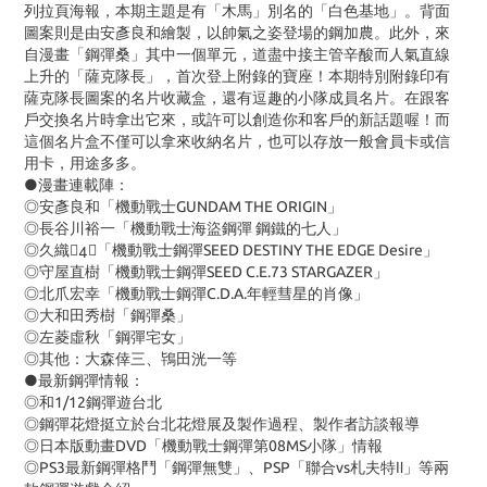
列拉頁海報，本期主題是有「木馬」別名的「白色基地」。背面
圖案則是由安彥良和繪製，以帥氣之姿登場的鋼加農。此外，來
自漫畫「鋼彈桑」其中一個單元，道盡中接主管辛酸而人氣直線
上升的「薩克隊長」，首次登上附錄的寶座！本期特別附錄印有
薩克隊長圖案的名片收藏盒，還有逗趣的小隊成員名片。在跟客
戶交換名片時拿出它來，或許可以創造你和客戶的新話題喔！而
這個名片盒不僅可以拿來收納名片，也可以存放一般會員卡或信
用卡，用途多多。
●漫畫連載陣：
◎安彥良和「機動戰士GUNDAM THE ORIGIN」
◎長谷川裕一「機動戰士海盜鋼彈 鋼鐵的七人」
◎久織「機動戰士鋼彈SEED DESTINY THE EDGE Desire」
◎守屋直樹「機動戰士鋼彈SEED C.E.73 STARGAZER」
◎北爪宏幸「機動戰士鋼彈C.D.A.年輕彗星的肖像」
◎大和田秀樹「鋼彈桑」
◎左菱虛秋「鋼彈宅女」
◎其他：大森倖三、鴇田洸一等
●最新鋼彈情報：
◎和1/12鋼彈遊台北
◎鋼彈花燈挺立於台北花燈展及製作過程、製作者訪談報導
◎日本版動畫DVD「機動戰士鋼彈第08MS小隊」情報
◎PS3最新鋼彈格鬥「鋼彈無雙」、PSP「聯合vs札夫特Ⅱ」等兩