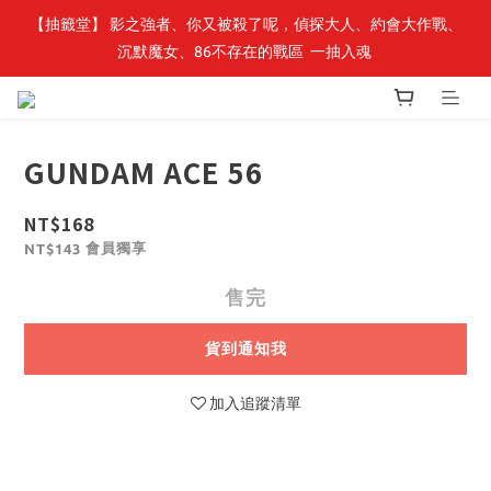
【抽籤堂】 影之強者、你又被殺了呢，偵探大人、約會大作戰、
最新開賣🔥「全知讀者視角」 周邊商品
沉默魔女、86不存在的戰區  一抽入魂 
最新開賣🔥「全知讀者視角」 周邊商品
GUNDAM ACE 56
NT$168
會員獨享
NT$143
售完
貨到通知我
加入追蹤清單