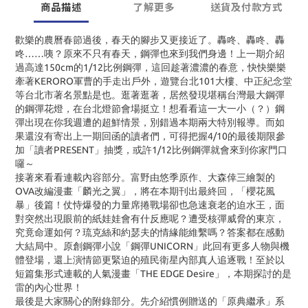
商品描述
了解更多
送貨及付款方式
歡樂的農曆春節過後，春天的腳步又更接近了。轟咚、轟咚、轟
咚……咦？原來不只有春天，鋼彈也來到我們身邊！上一期介紹
過高達150cm的1/12比例鋼彈，這回趁著濃濃的春意，快快樂樂
牽著KERORO軍曹的手走出戶外，遊覽台北101大樓、中正紀念堂
等台北市著名景點是也。逛著逛著，居然發現堪稱台灣最大鋼彈
的鋼彈花燈，在台北燈節會場挺立！想看看這一大一小（？）鋼
彈出現在你我週遭的超鮮情景，別錯過本期兩大特別報導。而如
果還沒有寄出上一期回函的讀者們，可得把握4/10的最後期限參
加「讀者PRESENT」抽獎，或許1/12比例鋼彈就會來到你家門口
囉～
接著來看看連載內容部分。富野由悠季原作、大森倖三繪製的
OVA改編漫畫「麟光之翼」，將在本期刊出最終回，「櫻花風
暴」後篇！仗恃爆發的力量席捲戰場卻也急速衰老的迫水王，面
對突然出現眼前的紙娃娃會有什反應呢？遭受核彈威脅的東京，
究竟命運如何？琉克絲和約瑟夫的情緣能維繫嗎？答案都在感動
大結局中。原創鋼彈小說「鋼彈UNICORN」此回有更多人物與機
體登場，還上演情節更緊迫的殖民衛星內部真人追逐戰！至於以
短篇集形式連載的人氣漫畫「THE EDGE Desire」，本期探討的是
雷的內心世界！
最後是大家關心的附錄部分。先介紹慣例贈送的「原典繼承」系