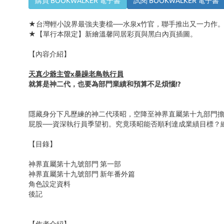
購買 BOOKWALKER 電子書
試閱 BOOKWALKER 電子書
★台灣輕小說界最強夫妻檔──水泉
x
竹官，聯手推出又一力作
★【單行本限定】新繪溫馨同居彩頁與黑白內頁插圖。
【內容介紹】
天真少爺主管x暴躁老鳥執行員
就算是神二代，也要為部門業績和預算不足煩惱!?
隱藏身分下凡歷練的神二代瑛昭，空降至神界直屬第十九部門
屁股──資深執行員季望初。究竟瑛昭能否順利達成業績目標？
【目錄】
神界直屬第十九號部門 第一部
神界直屬第十九號部門 新年番外篇
角色設定資料
後記