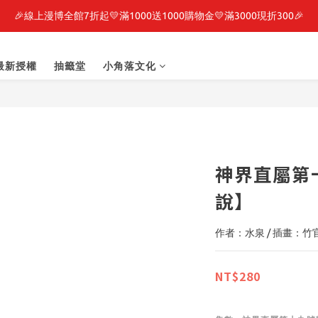
🎉線上漫博全館7折起💛滿1000送1000購物金💛滿3000現折300🎉
最新開賣🔥「全知讀者視角」 周邊商品
之強者、你又被殺了呢，偵探大人、約會大作戰、沉默魔女、86不存在的戰
最新授權
抽籤堂
小角落文化
最新開賣🔥「全知讀者視角」 周邊商品
神界直屬第
說】
作者：水泉 / 插畫：竹
NT$280