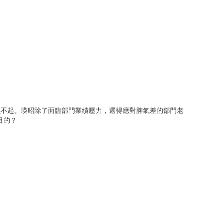
瞧不起。瑛昭除了面臨部門業績壓力，還得應對脾氣差的部門老
目的？