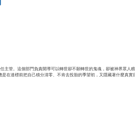
。
擔任主管。這個部門負責開導可以轉世卻不願轉世的鬼魂，卻被神界眾人
總是在達標前把自己積分清零、不肯去投胎的季望初，又隱藏著什麼真實