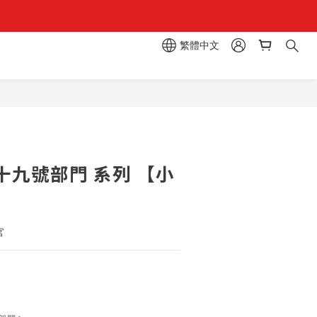
繁體中文
區  一抽入魂 
立即購買
十九號部門 系列 【小
官