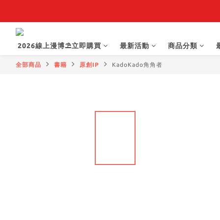
【抽籤堂】 影
2026線上漫博⛱️立即購買
最新活動
商品分類
全部商品
書籍
原創IP
KadoKado角角者