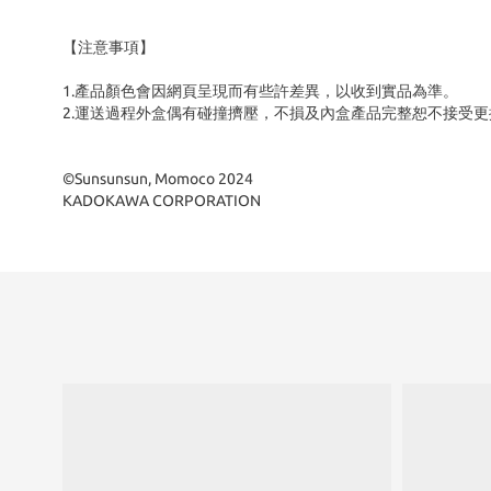
【注意事項】
1.產品顏色會因網頁呈現而有些許差異，以收到實品為準。
2.運送過程外盒偶有碰撞擠壓，不損及內盒產品完整恕不接受更
©Sunsunsun, Momoco 2024
KADOKAWA CORPORATION