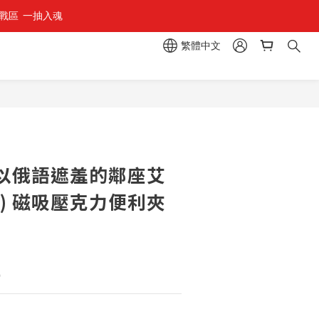
區  一抽入魂 
繁體中文
立即購買
以俄語遮羞的鄰座艾
) 磁吸壓克力便利夾
0