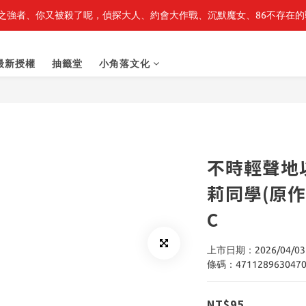
之強者、你又被殺了呢，偵探大人、約會大作戰、沉默魔女、86不存在的戰
最新開賣🔥「全知讀者視角」 周邊商品
最新開賣🔥「全知讀者視角」 周邊商品
最新授權
抽籤堂
小角落文化
不時輕聲地
莉同學(原作
C
上市日期：2026/04/03
條碼：471128963047
NT$95