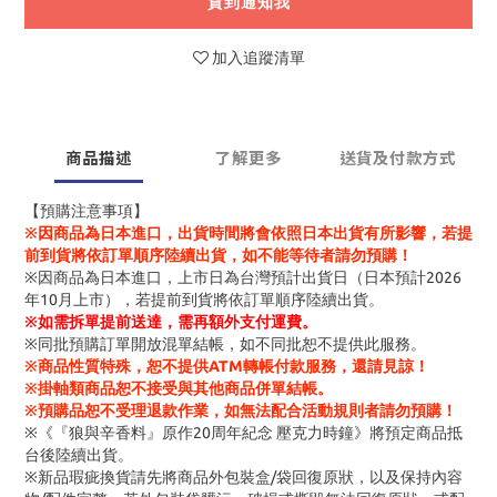
貨到通知我
加入追蹤清單
商品描述
了解更多
送貨及付款方式
【預購注意事項】
※因商品為日本進口，出貨時間將會依照日本出貨有所影響，若提
前到貨將依訂單順序陸續出貨，如不能等待者請勿預購！
※因商品為日本進口，上市日為台灣預計出貨日（日本預計2026
年10月上市），若提前到貨將依訂單順序陸續出貨。
※
如需拆單提前送達，需再額外支付運費。
※同批預購訂單開放混單結帳，如不同批恕不提供此服務。
※商品性質特殊，恕不提供ATM轉帳付款服務，還請見諒！
※掛軸類商品恕不接受與其他商品併單結帳。
※預購品恕不受理退款作業，如無法配合活動規則者請勿預購！
※《『狼與辛香料』原作20周年紀念 壓克力時鐘》將預定商品抵
台後陸續出貨。
※新品瑕疵換貨請先將商品外包裝盒/袋回復原狀，以及保持內容