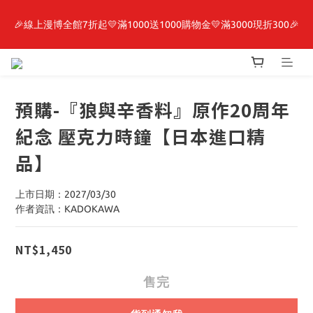
🎉線上漫博全館7折起💛滿1000送1000購物金💛滿3000現折300🎉
最新開賣🔥「全知讀者視角」 周邊商品
【抽籤堂】 影之強者、你又被殺了呢，偵探大人、約會大作戰、
沉默魔女、86不存在的戰區  一抽入魂 
預購-『狼與辛香料』原作20周年
最新開賣🔥「全知讀者視角」 周邊商品
紀念 壓克力時鐘【日本進口精
品】
上市日期：2027/03/30
作者資訊：KADOKAWA
NT$1,450
售完