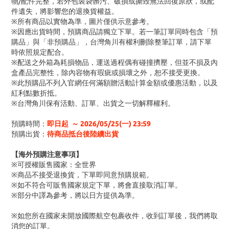
物/配件完整，若外包裝袋髒污、破損或撕毀無法回復原狀，或配
件遺失，將影響您的退換貨權益。
※所有商品以實物為準，圖片僅供示意參考。
※因應出貨時間，預購商品請獨立下單。若一筆訂單同時包含「預
購品」與「非預購品」，台灣角川有權利刪除整筆訂單，請下單
時依照規定配合。
※配送之外箱為耗損物品，運送過程偶有碰撞擠壓，但並不損及內
盒產品完整性，除內容物有瑕疵或損壞之外，恕不接受更換。
※此預購品不列入官網任何滿額贈活動計算金額或優惠活動，以及
紅利點數折抵。
※台灣角川保有活動、訂單、出貨之一切解釋權利。
預購時間：
即日起 ～ 2026/05/25(一) 23:59
預購出貨：
待商品抵台後陸續出貨
【海外預購注意事項】
※可授權販售國家：全世界
※商品不接受退換貨，下單即同意預購規範。
※如不符合可販售國家規定下單，將會直接取消訂單。
※部分中譯為參考，將以日方提供為準。
※如您所在國家未開放國際航空包裹收件，收到訂單後，我們將取
消您的訂單。