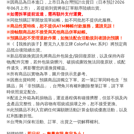
※因商品為日本進口，上市日為台灣預計出貨日（日本預計2026
年06月上市），若提前到貨將依訂單順序陸續出貨。
※
如需拆單提前送達，需再額外支付運費。
※同批預購訂單開放混單結帳，如不同批恕不提供此服務。
※商品性質特殊，恕不提供ATM轉帳付款服務，還請見諒！
※掛軸類商品恕不接受與其他商品併單結帳。
※預購品恕不受理退款作業，如無法配合活動規則者請勿預購！
※《【我推的孩子】壓克力人形立牌 Colorful Ver. 系列》將預定商
品抵台後陸續出貨。
※新品瑕疵換貨請先將商品外包裝盒/袋回復原狀，以及保持內容
物/配件完整，若外包裝袋髒污、破損或撕毀無法回復原狀，或配
件遺失，將影響您的退換貨權益。
※所有商品以實物為準，圖片僅供示意參考。
※因應出貨時間，預購商品請獨立下單。若一筆訂單同時包含「預
購品」與「非預購品」，台灣角川有權利刪除整筆訂單，請下單
時依照規定配合。
※配送之外箱為耗損物品，運送過程偶有碰撞擠壓，但並不損及內
盒產品完整性，除內容物有瑕疵或損壞之外，恕不接受更換。
※此預購品不列入官網任何滿額贈活動計算金額或優惠活動，以及
紅利點數折抵。
※台灣角川保有活動、訂單、出貨之一切解釋權利。
預購時間：
即日起 ～ 數量有限 售完為止！