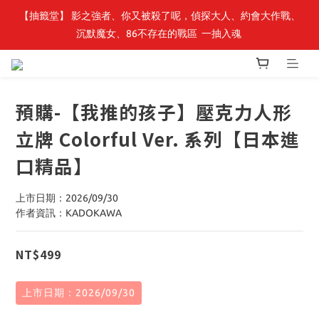
【轉生史萊姆】系列書展🌟系列小說 79 折，滿$389送「完節紀念
【抽籤堂】 影之強者、你又被殺了呢，偵探大人、約會大作戰、
沉默魔女、86不存在的戰區  一抽入魂 
明信片組」
【轉生史萊姆】系列書展🌟系列小說 79 折，滿$389送「完節紀念
明信片組」
預購-【我推的孩子】壓克力人形
立牌 Colorful Ver. 系列【日本進
口精品】
上市日期：2026/09/30
作者資訊：KADOKAWA
NT$499
上市日期：2026/09/30