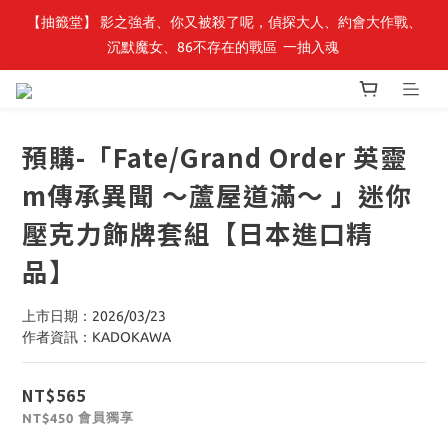
【抽籤堂】 影之強者、你又被殺了呢，偵探大人、約會大作戰、
最新開賣🔥「全知讀者視角」 周邊商品
沉默魔女、86不存在的戰區  一抽入魂 
最新開賣🔥「全知讀者視角」 周邊商品
預購-「Fate/Grand Order 英靈
m傳承異聞 ～蘆屋道滿～ 」迷你
壓克力飾牌套組【日本進口精
品】
上市日期：2026/03/23
作者資訊：KADOKAWA
NT$565
會員獨享
NT$450