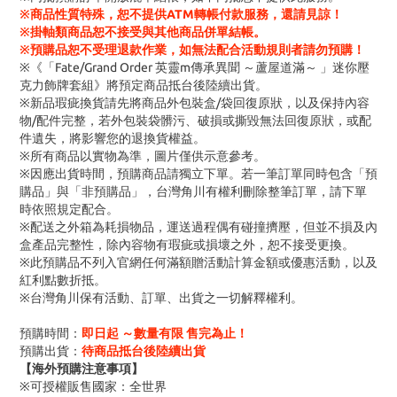
※商品性質特殊，恕不提供ATM轉帳付款服務，還請見諒！
※掛軸類商品恕不接受與其他商品併單結帳。
※預購品恕不受理退款作業，如無法配合活動規則者請勿預購！
※《「Fate/Grand Order 英靈m傳承異聞 ～蘆屋道滿～ 」迷你壓
克力飾牌套組》將預定商品抵台後陸續出貨。
※新品瑕疵換貨請先將商品外包裝盒/袋回復原狀，以及保持內容
物/配件完整，若外包裝袋髒污、破損或撕毀無法回復原狀，或配
件遺失，將影響您的退換貨權益。
※所有商品以實物為準，圖片僅供示意參考。
※因應出貨時間，預購商品請獨立下單。若一筆訂單同時包含「預
購品」與「非預購品」，台灣角川有權利刪除整筆訂單，請下單
時依照規定配合。
※配送之外箱為耗損物品，運送過程偶有碰撞擠壓，但並不損及內
盒產品完整性，除內容物有瑕疵或損壞之外，恕不接受更換。
※此預購品不列入官網任何滿額贈活動計算金額或優惠活動，以及
紅利點數折抵。
※台灣角川保有活動、訂單、出貨之一切解釋權利。
預購時間：
即日起 ～數量有限 售完為止！
預購出貨：
待商品抵台後陸續出貨
【海外預購注意事項】
※可授權販售國家：全世界