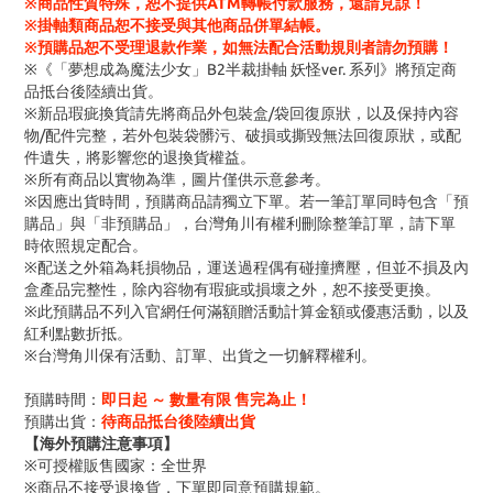
※商品性質特殊，恕不提供ATM轉帳付款服務，還請見諒！
※掛軸類商品恕不接受與其他商品併單結帳。
※預購品恕不受理退款作業，如無法配合活動規則者請勿預購！
※《「夢想成為魔法少女」B2半裁掛軸 妖怪ver. 系列》將預定商
品抵台後陸續出貨。
※新品瑕疵換貨請先將商品外包裝盒/袋回復原狀，以及保持內容
物/配件完整，若外包裝袋髒污、破損或撕毀無法回復原狀，或配
件遺失，將影響您的退換貨權益。
※所有商品以實物為準，圖片僅供示意參考。
※因應出貨時間，預購商品請獨立下單。若一筆訂單同時包含「預
購品」與「非預購品」，台灣角川有權利刪除整筆訂單，請下單
時依照規定配合。
※配送之外箱為耗損物品，運送過程偶有碰撞擠壓，但並不損及內
盒產品完整性，除內容物有瑕疵或損壞之外，恕不接受更換。
※此預購品不列入官網任何滿額贈活動計算金額或優惠活動，以及
紅利點數折抵。
※台灣角川保有活動、訂單、出貨之一切解釋權利。
預購時間：
即日起 ～ 數量有限 售完為止！
預購出貨：
待商品抵台後陸續出貨
【海外預購注意事項】
※可授權販售國家：全世界
※商品不接受退換貨，下單即同意預購規範。