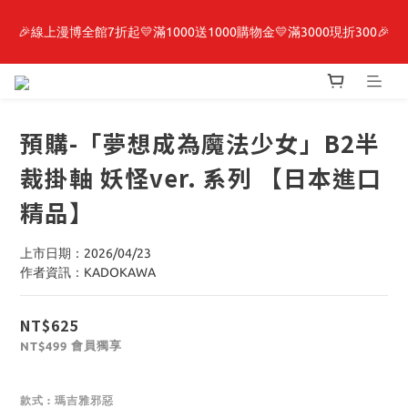
🎉線上漫博全館7折起💛滿1000送1000購物金💛滿3000現折300🎉
最新開賣🔥「全知讀者視角」 周邊商品
【抽籤堂】 影之強者、你又被殺了呢，偵探大人、約會大作戰、
沉默魔女、86不存在的戰區  一抽入魂 
預購-「夢想成為魔法少女」B2半
最新開賣🔥「全知讀者視角」 周邊商品
裁掛軸 妖怪ver. 系列 【日本進口
精品】
上市日期：2026/04/23
作者資訊：KADOKAWA
NT$625
會員獨享
NT$499
款式
: 瑪吉雅邪惡