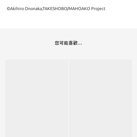
©Akihiro Ononaka,TAKESHOBO/MAHOAKO Project
您可能喜歡...