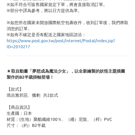
※如不符合可販售國家規定下單，將會直接取消訂單。
※部分中譯為參考，將以日方提供為準。
※如您所在國家未開放國際航空包裹收件，收到訂單後，我們將取
消您的訂單。
※
如有不確定是否有配送之國家地區請洽：
https://www.post.gov.tw/post/internet/Postal/index.jsp?
ID=2010217
★取自動畫「夢想成為魔法少女」，以全新繪製的妖怪主題插圖
製作的B2半裁掛軸登場！
【款式】
瑪吉雅邪惡、獵豹 共2款式
【商品資訊】
生產國：日本
材質：(生地）聚酯纖維100％、（繩）尼龍、（桿）PVC
尺寸：（約）B2半裁