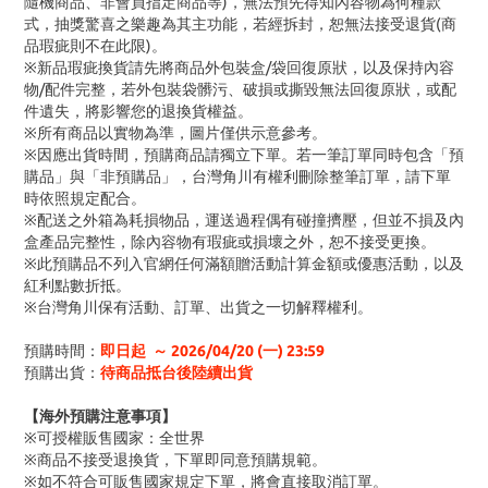
隨機商品、非會員指定商品等)，無法預先得知內容物為何種款
式，抽獎驚喜之樂趣為其主功能，若經拆封，恕無法接受退貨(商
品瑕疵則不在此限)。
※新品瑕疵換貨請先將商品外包裝盒/袋回復原狀，以及保持內容
物/配件完整，若外包裝袋髒污、破損或撕毀無法回復原狀，或配
件遺失，將影響您的退換貨權益。
※所有商品以實物為準，圖片僅供示意參考。
※因應出貨時間，預購商品請獨立下單。若一筆訂單同時包含「預
購品」與「非預購品」，台灣角川有權利刪除整筆訂單，請下單
時依照規定配合。
※配送之外箱為耗損物品，運送過程偶有碰撞擠壓，但並不損及內
盒產品完整性，除內容物有瑕疵或損壞之外，恕不接受更換。
※此預購品不列入官網任何滿額贈活動計算金額或優惠活動，以及
紅利點數折抵。
※台灣角川保有活動、訂單、出貨之一切解釋權利。
預購時間：
即日起 ～ 2026/04/20 (一) 23:59
預購出貨：
待商品抵台後陸續出貨
【海外預購注意事項】
※可授權販售國家：全世界
※商品不接受退換貨，下單即同意預購規範。
※如不符合可販售國家規定下單，將會直接取消訂單。