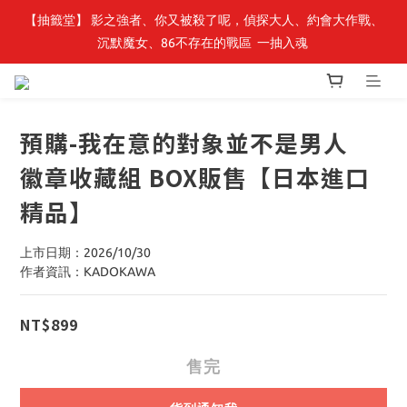
【抽籤堂】 影之強者、你又被殺了呢，偵探大人、約會大作戰、
最新開賣🔥「全知讀者視角」 周邊商品
沉默魔女、86不存在的戰區  一抽入魂 
最新開賣🔥「全知讀者視角」 周邊商品
預購-我在意的對象並不是男人
徽章收藏組 BOX販售【日本進口
精品】
上市日期：2026/10/30
作者資訊：KADOKAWA
NT$899
售完