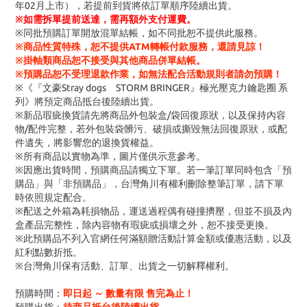
年02月上市），若提前到貨將依訂單順序陸續出貨。
※
如需拆單提前送達，需再額外支付運費。
※同批預購訂單開放混單結帳，如不同批恕不提供此服務。
※商品性質特殊，恕不提供ATM轉帳付款服務，還請見諒！
※掛軸類商品恕不接受與其他商品併單結帳。
※預購品恕不受理退款作業，如無法配合活動規則者請勿預購！
※《『文豪Stray dogs STORM BRINGER』極光壓克力鑰匙圈 系
列》將預定商品抵台後陸續出貨。
※新品瑕疵換貨請先將商品外包裝盒/袋回復原狀，以及保持內容
物/配件完整，若外包裝袋髒污、破損或撕毀無法回復原狀，或配
件遺失，將影響您的退換貨權益。
※所有商品以實物為準，圖片僅供示意參考。
※因應出貨時間，預購商品請獨立下單。若一筆訂單同時包含「預
購品」與「非預購品」，台灣角川有權利刪除整筆訂單，請下單
時依照規定配合。
※配送之外箱為耗損物品，運送過程偶有碰撞擠壓，但並不損及內
盒產品完整性，除內容物有瑕疵或損壞之外，恕不接受更換。
※此預購品不列入官網任何滿額贈活動計算金額或優惠活動，以及
紅利點數折抵。
※台灣角川保有活動、訂單、出貨之一切解釋權利。
預購時間：
即日起 ～ 數量有限 售完為止！