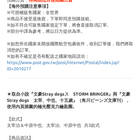
預購出貨：
待商品抵台後陸續出貨
【海外預購注意事項】
※可授權販售國家：全世界
※商品不接受退換貨，下單即同意預購規範。
※如不符合可販售國家規定下單，將會直接取消訂單。
※部分中譯為參考，將以日方提供為準。
※如您所在國家未開放國際航空包裹收件，收到訂單後，我們將取
消您的訂單。
※
如有不確定是否有配送之國家地區請洽：
https://www.post.gov.tw/post/internet/Postal/index.jsp?
ID=2010217
★取自小說『文豪Stray dogsス STORM BRINGER』與『文豪
Stray dogs 太宰、中也、十五歲』（角川ビーンズ文庫刊），
使用內頁插圖的極光壓克力鑰匙圈。
【款式】
太宰治＆中原中也、太宰治、中原中也 共3款式
【商品資訊】