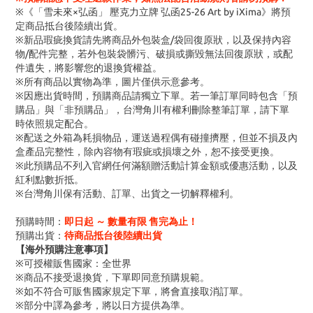
※《「雪未來×弘函」 壓克力立牌 弘函25-26 Art by iXima》將預
定商品抵台後陸續出貨。
※新品瑕疵換貨請先將商品外包裝盒/袋回復原狀，以及保持內容
物/配件完整，若外包裝袋髒污、破損或撕毀無法回復原狀，或配
件遺失，將影響您的退換貨權益。
※所有商品以實物為準，圖片僅供示意參考。
※因應出貨時間，預購商品請獨立下單。若一筆訂單同時包含「預
購品」與「非預購品」，台灣角川有權利刪除整筆訂單，請下單
時依照規定配合。
※配送之外箱為耗損物品，運送過程偶有碰撞擠壓，但並不損及內
盒產品完整性，除內容物有瑕疵或損壞之外，恕不接受更換。
※此預購品不列入官網任何滿額贈活動計算金額或優惠活動，以及
紅利點數折抵。
※台灣角川保有活動、訂單、出貨之一切解釋權利。
預購時間：
即日起 ～ 數量有限 售完為止！
預購出貨：
待商品抵台後陸續出貨
【海外預購注意事項】
※可授權販售國家：全世界
※商品不接受退換貨，下單即同意預購規範。
※如不符合可販售國家規定下單，將會直接取消訂單。
※部分中譯為參考，將以日方提供為準。