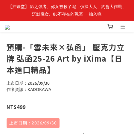
【抽籤堂】 影之強者、你又被殺了呢，偵探大人、約會大作戰、
最新開賣🔥「全知讀者視角」 周邊商品
沉默魔女、86不存在的戰區  一抽入魂 
最新開賣🔥「全知讀者視角」 周邊商品
預購-「雪未來×弘函」 壓克力立
牌 弘函25-26 Art by iXima【日
本進口精品】
上市日期：2026/09/30
作者資訊：KADOKAWA
NT$499
上市日期：2026/09/30