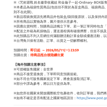
※《咒術迴戰 姓名徽章收藏組 和金龜子一起-Ordinary- B
※本產品為福袋性質商品(包括但不限於為盲盒商品、福袋商品
則不在此限)。
※新品瑕疵換貨請先將商品外包裝盒/袋回復原狀，以及保持內
※所有商品以實物為準，圖片僅供示意參考。
※因應出貨時間，預購商品請獨立下單。若一筆訂單同時包含
※配送之外箱為耗損物品，運送過程偶有碰撞擠壓，但並不損及
※此預購品不列入官網任何滿額贈活動計算金額或優惠活動，以
※台灣角川保有活動、訂單、出貨之一切解釋權利。
預購時間：
即日起 ～ 2026/05/11(一) 23:59
預購出貨：
待商品抵台後陸續出貨
【海外預購注意事項】
※可授權販售國家：全世界
※商品不接受退換貨，下單即同意預購規範。
※如不符合可販售國家規定下單，將會直接取消訂單。
※部分中譯為參考，將以日方提供為準。
※如您所在國家未開放國際航空包裹收件，收到訂單後，我們將
※
如有不確定是否有配送之國家地區請洽：
https://www.post.g