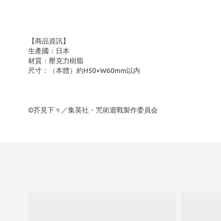
【商品資訊】
生產國：日本
材質：壓克力樹脂
尺寸：（本體）約H50×W60mm以内
©芥見下々／集英社・咒術迴戰製作委員会