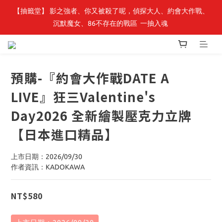
【轉生史萊姆】系列書展🌟系列小說 79 折，滿$389送「完節紀念
【抽籤堂】 影之強者、你又被殺了呢，偵探大人、約會大作戰、
沉默魔女、86不存在的戰區  一抽入魂 
明信片組」
【轉生史萊姆】系列書展🌟系列小說 79 折，滿$389送「完節紀念
明信片組」
預購-『約會大作戰DATE A
LIVE』狂三Valentine's
Day2026 全新繪製壓克力立牌
【日本進口精品】
上市日期：2026/09/30
作者資訊：KADOKAWA
NT$580