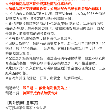
※掛軸類商品恕不接受與其他商品併單結帳。
※預購品恕不受理退款作業，如無法配合活動規則者請勿預購！
※《『約會大作戰DATE A LIVE』狂三Valentine's Day2026 全新繪
製壓克力立牌》將預定商品抵台後陸續出貨。
※新品瑕疵換貨請先將商品外包裝盒/袋回復原狀，以及保持內容
物/配件完整，若外包裝袋髒污、破損或撕毀無法回復原狀，或配
件遺失，將影響您的退換貨權益。
※所有商品以實物為準，圖片僅供示意參考。
※因應出貨時間，預購商品請獨立下單。若一筆訂單同時包含「預
購品」與「非預購品」，台灣角川有權利刪除整筆訂單，請下單
時依照規定配合。
※配送之外箱為耗損物品，運送過程偶有碰撞擠壓，但並不損及內
盒產品完整性，除內容物有瑕疵或損壞之外，恕不接受更換。
※此預購品不列入官網任何滿額贈活動計算金額或優惠活動，以及
紅利點數折抵。
※台灣角川保有活動、訂單、出貨之一切解釋權利。
預購時間：
即日起 ～ 數量有限 售完為止！
預購出貨：
待商品抵台後陸續出貨
【海外預購注意事項】
※可授權販售國家：全世界