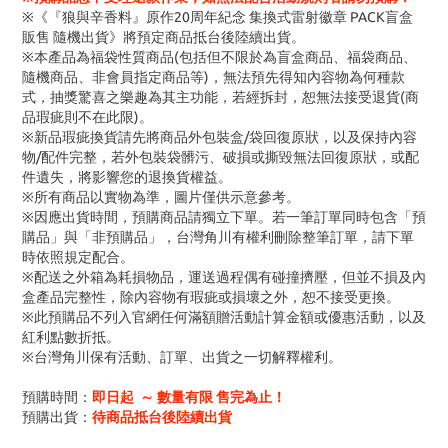
※《『狼與辛香料』原作20周年紀念 集換式雷射徽章 PACK盲盒
販售 隨機出貨》將預定商品抵台後陸續出貨。
※本產品為福袋性質商品(包括但不限於為盲盒商品、福袋商品、
隨機商品、非會員指定商品等)，無法預先得知內容物為何種款
式，抽獎驚喜之樂趣為其主功能，若經拆封，恕無法接受退貨(商
品瑕疵則不在此限)。
※新品瑕疵換貨請先將商品外包裝盒/袋回復原狀，以及保持內容
物/配件完整，若外包裝袋髒污、破損或撕毀無法回復原狀，或配
件遺失，將影響您的退換貨權益。
※所有商品以實物為準，圖片僅供示意參考。
※因應出貨時間，預購商品請獨立下單。若一筆訂單同時包含「預
購品」與「非預購品」，台灣角川有權利刪除整筆訂單，請下單
時依照規定配合。
※配送之外箱為耗損物品，運送過程偶有碰撞擠壓，但並不損及內
盒產品完整性，除內容物有瑕疵或損壞之外，恕不接受更換。
※此預購品不列入官網任何滿額贈活動計算金額或優惠活動，以及
紅利點數折抵。
※台灣角川保有活動、訂單、出貨之一切解釋權利。
預購時間：
即日起 ～ 數量有限 售完為止！
預購出貨：
待商品抵台後陸續出貨