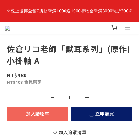
🎉線上漫博全館7折起💛滿1000送1000購物金💛滿3000現折300🎉
最新開賣🔥「全知讀者視角」 周邊商品
【抽籤堂】 影之強者、你又被殺了呢，偵探大人、約會大作戰、
沉默魔女、86不存在的戰區  一抽入魂 
佐倉リコ老師「獸耳系列」(原作)
最新開賣🔥「全知讀者視角」 周邊商品
小掛軸 A
NT$480
會員獨享
NT$408
加入購物車
立即購買
加入追蹤清單