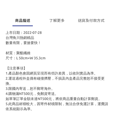
商品描述
了解更多
送貨及付款方式
上市日期：2022-07-28
台灣角川熱銷精品
數量有限，要搶要快！
材質：聚酯纖維
尺寸：L 50cm×W 35.3cm
【注意事項】
1.產品顏色會因網頁呈現而有些許差異，以收到實品為準。
2.運送過程外盒偶有碰撞擠壓，不損及內盒產品完整恕不接受更
換。
3.限國內寄送，恕不郵寄海外。
4.購物滿NT500元，免郵資寄送。
如單筆訂單金額未達NT500元，將依商品重量自動計算郵資。
5.此商品材積較大，因寄件材積限制，無法合併免運計算，運費請
依系統顯示為準。