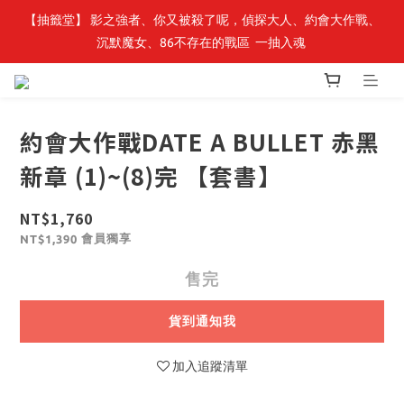
【抽籤堂】 影之強者、你又被殺了呢，偵探大人、約會大作戰、
最新開賣🔥「全知讀者視角」 周邊商品
沉默魔女、86不存在的戰區  一抽入魂 
最新開賣🔥「全知讀者視角」 周邊商品
約會大作戰DATE A BULLET 赤黑
新章 (1)~(8)完 【套書】
NT$1,760
會員獨享
NT$1,390
售完
貨到通知我
加入追蹤清單