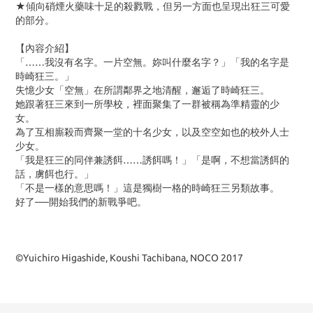
★傾向硝煙火藥味十足的殺戮戰，但另一方面也呈現出狂三可愛
的部分。
【內容介紹】
「……我沒有名字。一片空無。妳叫什麼名字？」「我的名字是
時崎狂三。」
失憶少女「空無」在所謂鄰界之地清醒，邂逅了時崎狂三。
她跟著狂三來到一所學校，裡面聚集了一群被稱為準精靈的少
女。
為了互相廝殺而齊聚一堂的十名少女，以及空空如也的校外人士
少女。
「我是狂三的同伴兼誘餌……誘餌嗎！」「是啊，不想當誘餌的
話，虜餌也行。」
「不是一樣的意思嗎！」這是獨樹一格的時崎狂三另類故事。
好了──開始我們的新戰爭吧。
©Yuichiro Higashide, Koushi Tachibana, NOCO 2017