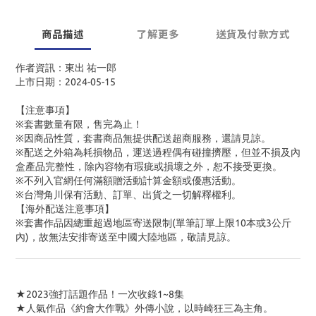
商品描述
了解更多
送貨及付款方式
作者資訊：東出 祐一郎
上市日期：2024-05-15
【注意事項】
※套書數量有限，售完為止！
※因商品性質，套書商品無提供配送超商服務，還請見諒。
※配送之外箱為耗損物品，運送過程偶有碰撞擠壓，但並不損及內
盒產品完整性，除內容物有瑕疵或損壞之外，恕不接受更換。
※不列入官網任何滿額贈活動計算金額或優惠活動。
※台灣角川保有活動、訂單、出貨之一切解釋權利。
【海外配送注意事項】
※套書作品因總重超過地區寄送限制(單筆訂單上限10本或3公斤
內)，故無法安排寄送至中國大陸地區，敬請見諒。
★2023強打話題作品！一次收錄1~8集
★人氣作品《約會大作戰》外傳小說，以時崎狂三為主角。