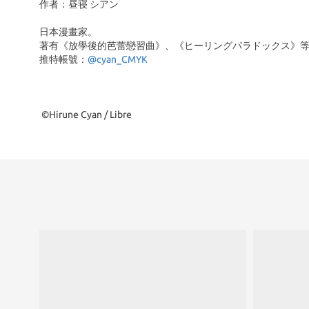
作者：昼寝 シアン
日本漫畫家。
著有《放學後的芭蕾戀習曲》、《ヒーリングパラドックス》
推特帳號：
@cyan_CMYK
©Hirune Cyan / Libre