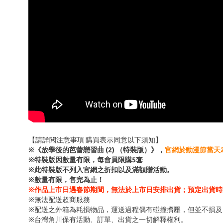
【請詳閱注意事項 購買表示同意以下須知】
※《放學後的芭蕾戀習曲 (2) （特裝版）》，
官網於動漫節當天202
※特裝版因數量有限，每會員限購5套
※此特裝版不列入官網之折扣以及滿額贈活動。
※數量有限，售完為止！
※作品上市日遇春節期間，無法於上市日安排出貨；預定出貨時間
※無法配送超商服務
※配送之外箱為耗損物品，運送過程偶有碰撞擠壓，但並不損及
※台灣角川保有活動、訂單、出貨之一切解釋權利。