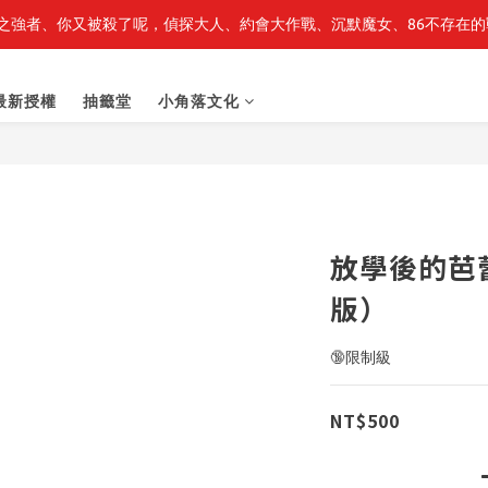
之強者、你又被殺了呢，偵探大人、約會大作戰、沉默魔女、86不存在的戰
最新開賣🔥「全知讀者視角」 周邊商品
最新開賣🔥「全知讀者視角」 周邊商品
最新授權
抽籤堂
小角落文化
放學後的芭蕾
版）
🔞限制級
NT$500