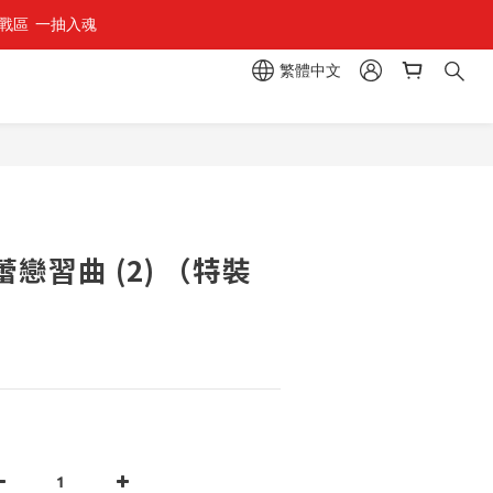
區  一抽入魂 
繁體中文
立即購買
戀習曲 (2) （特裝