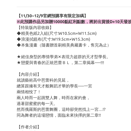
【11/30~12/9官網預購享有限定加碼】
※此預購作品另加贈10000點紅利點數，將於出貨後D+10天發
【特裝版內容收錄】
◆精美色紙2入組(尺寸:W10.5cm×W11.5cm)
◆浪漫拭鏡布(尺寸:W19.5cm×W15.3cm)
◆本集漫畫（隨書贈首刷精美典藏書卡，售完為止）
★絕佳身型的專情學弟✕表現力超群的天才型學長。
★戀愛與青春的正統芭蕾ＢＬ，第二章揭幕──!!!
【內容介紹】
就讀藝術高中芭蕾科的見延，
總算跟擁有天才般舞蹈才華的學長──一宮
兩情相悅了！
兩人時而一起跳雙人舞，時而在家約會，
過著甜蜜蜜的每一天。
然而俄羅斯的芭蕾舞團，這時卻突然找上一宮…!?
同為舞者的這場戀情，面臨未來抉擇的第二章!!
【作者介紹】