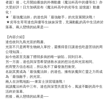
者篇》後，七月開始播放的外傳動畫《魔法科高中的優等生》亦
大受好評！日方加碼宣布《魔法科高中的劣等生 追憶篇》動畫
化！
★「最強魔法師」的達也與「最強敵手」的光宣展開決戰！
★劣等生哥哥達也與優等生妹妹深雪，充滿動亂的高中生活終於
落幕。兩人戀情的結果是──
【內容介紹】
達也收到九島光宣的戰書。
光宣不只是將寄生物納入掌控，還獲得昔日讓達也吃盡苦頭的周
公瑾知識，
如今他甚至克服了體弱多病的唯一缺陷，回到日本。
另一方面，達也與深雪希望拯救水波的想法也和光宣相同。
然而雙方信念相左，所以免不了爆發激烈衝突。
名副其實成為「最強魔法師」的達也。擁有妖魔與亡靈之力而成
為「最強敵手」的光宣。
兩人在決戰地點──東富士演習場激戰！
就讀魔法科高中三年。達也與深雪共度至今，風波不斷的高中生
活終於落幕。
然後，兩人戀情的結果是──