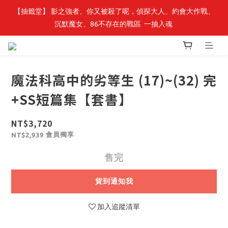
【抽籤堂】 影之強者、你又被殺了呢，偵探大人、約會大作戰、
最新開賣🔥「全知讀者視角」 周邊商品
沉默魔女、86不存在的戰區  一抽入魂 
最新開賣🔥「全知讀者視角」 周邊商品
魔法科高中的劣等生 (17)~(32) 完
+SS短篇集【套書】
NT$3,720
會員獨享
NT$2,939
售完
貨到通知我
加入追蹤清單