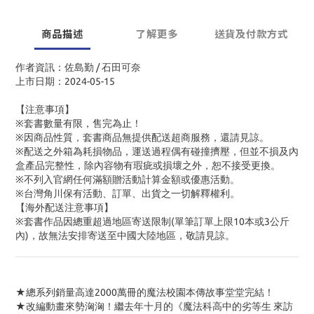
商品描述
了解更多
送貨及付款方式
作者資訊：佐島勤 / 石田可奈
上市日期：2024-05-15
【注意事項】
※套書數量有限，售完為止！
※因商品性質，套書商品無提供配送超商服務，還請見諒。
※配送之外箱為耗損物品，運送過程偶有碰撞擠壓，但並不損及內
盒產品完整性，除內容物有瑕疵或損壞之外，恕不接受更換。
※不列入官網任何滿額贈活動計算金額或優惠活動。
※台灣角川保有活動、訂單、出貨之一切解釋權利。
【海外配送注意事項】
※套書作品因總重超過地區寄送限制(單筆訂單上限10本或3公斤
內)，故無法安排寄送至中國大陸地區，敬請見諒。
★總系列銷量高達
2000
萬冊的魔法校園本傳故事堂堂完結！
★改編動畫來勢洶洶！繼去年十月的《魔法科高中的劣等生 來訪