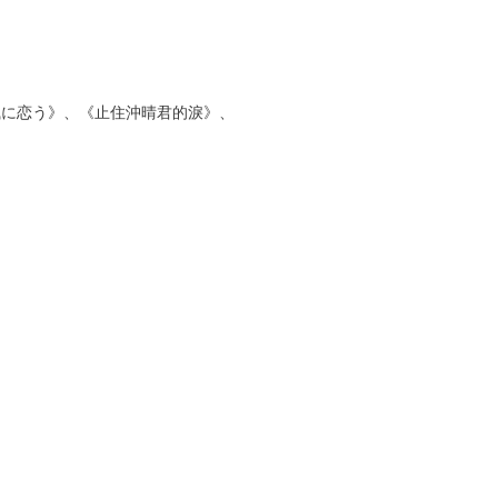
風に恋う》、《止住沖晴君的淚》、