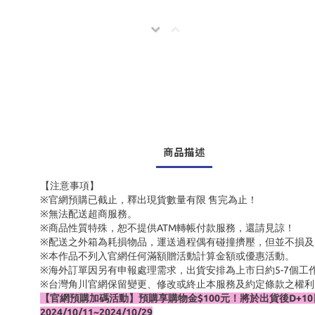
商品描述
【注意事項】
※官網預購已截止，釋出現貨數量有限 售完為止！
※無法配送超商服務。
※商品性質特殊，恕不提供ATM轉帳付款服務，還請見諒！
※配送之外箱為耗損物品，運送過程偶有碰撞擠壓，但並不損及
※本作品不列入官網任何滿額贈活動計算金額或優惠活動。
※海外訂單因另有申報處理需求，出貨安排為上市日約5-7個工
※台灣角川官網保留變更、修改或終止本服務及約定條款之權
【官網預購加碼活動】預購享購物金$100元！將於出貨後D+
2024/10/11~2024/10/29