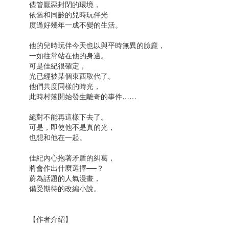
儘管厭惡封閉的環境，
依舊和同齡的兒時玩伴光
度過好幾年一成不變的生活。
他的兒時玩伴今天也以與平時無異的臉龐，
一如往常站在他的身邊。
可是佳紀很確定，
光已經被某個東西取代了。
他們共度同樣的時光，
此時村落開始發生離奇的事件……
絕對不能再這樣下去了。
可是，即使他不是真的光，
也想和他在一起。
佳紀內心抱著矛盾的糾葛，
將會作出什麼選擇──？
蔚為話題的人氣漫畫，
備受期待的改編小說。
【作者介紹】