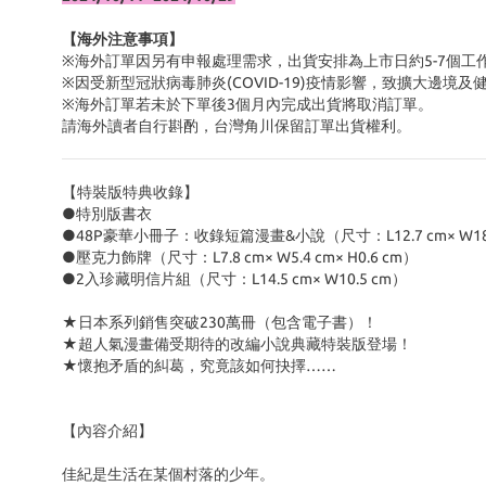
【海外注意事項】
※海外訂單因另有申報處理需求，出貨安排為上市日約5-7個工
※因受新型冠狀病毒肺炎(COVID-19)疫情影響，致擴大邊
※海外訂單若未於下單後3個月內完成出貨將取消訂單。
請海外讀者自行斟酌，台灣角川保留訂單出貨權利。
【特裝版特典收錄】
●特別版書衣
●48P豪華小冊子：收錄短篇漫畫&小說（尺寸：L12.7 cm× W18.
●壓克力飾牌（尺寸：L7.8 cm× W5.4 cm× H0.6 cm）
●2入珍藏明信片組（尺寸：L14.5 cm× W10.5 cm）
★日本系列銷售突破230萬冊（包含電子書）！
★超人氣漫畫備受期待的改編小說典藏特裝版登場！
★懷抱矛盾的糾葛，究竟該如何抉擇……
【內容介紹】
佳紀是生活在某個村落的少年。