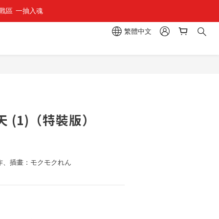
區  一抽入魂 
繁體中文
 (1)（特裝版）
原作、插畫：モクモクれん