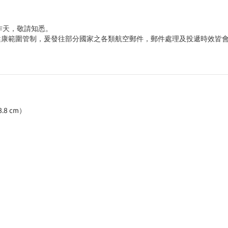
作天，敬請知悉。
境及健康範圍管制，爰發往部分國家之各類航空郵件，郵件處理及投遞時效皆
8 cm）