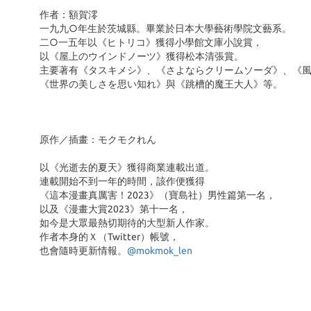
作者：額賀澪
一九九○年生於茨城縣。畢業於日本大學藝術學院文藝系。
二○一五年以《ヒトリコ》獲得小學館文庫小說賞，
以《屋上のウインドノーツ》獲得松本清張賞。
主要著有《タスキメシ》、《さよならクリームソーダ》、《
《世界の美しさを思い知れ》與《跳槽的魔王大人》等。
原作／插畫：モクモクれん
以《光逝去的夏天》獲得商業連載出道。
連載開始不到一年的時間，該作便獲得
《這本漫畫真厲害！2023》（寶島社）男性篇第一名，
以及《漫畫大賞2023》第十一名，
如今是大眾最熱切期待的大型新人作家。
作者本身的Ｘ（Twitter）帳號，
也會隨時更新情報。
@mokmok_len