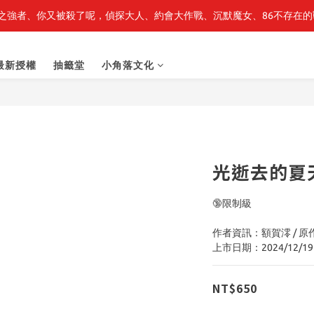
之強者、你又被殺了呢，偵探大人、約會大作戰、沉默魔女、86不存在的戰
最新開賣🔥「全知讀者視角」 周邊商品
最新開賣🔥「全知讀者視角」 周邊商品
最新授權
抽籤堂
小角落文化
光逝去的夏天
🔞限制級
作者資訊：額賀澪 / 
上市日期：2024/12/19
NT$650