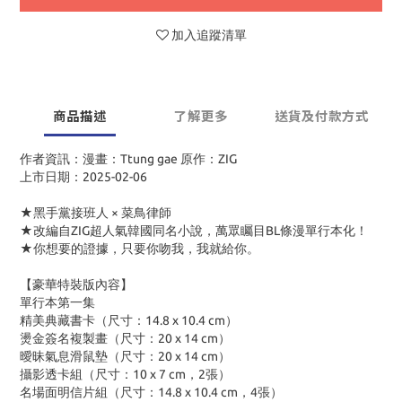
加入追蹤清單
商品描述
了解更多
送貨及付款方式
作者資訊：漫畫：Ttung gae 原作：ZIG
上市日期：2025-02-06
★黑手黨接班人 × 菜鳥律師
★改編自ZIG超人氣韓國同名小說，萬眾矚目BL條漫單行本化！
★你想要的證據，只要你吻我，我就給你。
【豪華特裝版內容】
單行本第一集
精美典藏書卡（尺寸：14.8 x 10.4 cm）
燙金簽名複製畫（尺寸：20 x 14 cm）
曖昧氣息滑鼠墊（尺寸：20 x 14 cm）
攝影透卡組（尺寸：10 x 7 cm，2張）
名場面明信片組（尺寸：14.8 x 10.4 cm，4張）