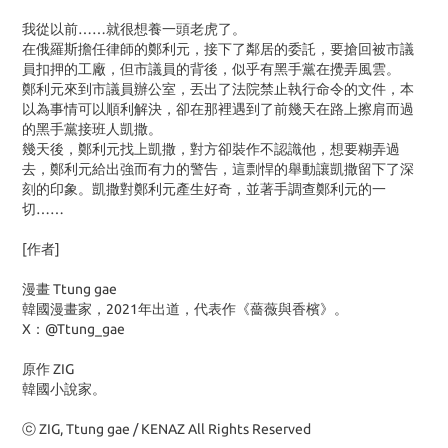
我從以前……就很想養一頭老虎了。
在俄羅斯擔任律師的鄭利元，接下了鄰居的委託，要搶回被市議
員扣押的工廠，但市議員的背後，似乎有黑手黨在攪弄風雲。
鄭利元來到市議員辦公室，丟出了法院禁止執行命令的文件，本
以為事情可以順利解決，卻在那裡遇到了前幾天在路上擦肩而過
的黑手黨接班人凱撒。
幾天後，鄭利元找上凱撒，對方卻裝作不認識他，想要糊弄過
去，鄭利元給出強而有力的警告，這剽悍的舉動讓凱撒留下了深
刻的印象。凱撒對鄭利元產生好奇，並著手調查鄭利元的一
切……
[作者]
漫畫 Ttung gae
韓國漫畫家，2021年出道，代表作《薔薇與香檳》。
X：@Ttung_gae
原作 ZIG
韓國小說家。
ⓒ ZIG, Ttung gae / KENAZ All Rights Reserved