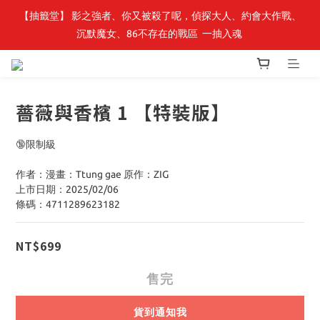
【抽籤堂】 影之強者、你又被殺了呢，偵探大人、約會大作戰、
最新開賣🔥「全知讀者視角」 周邊商品
沉默魔女、86不存在的戰區  一抽入魂 
最新開賣🔥「全知讀者視角」 周邊商品
薔薇與香檳 1 【特裝版】
🔞限制級
作者：漫畫：Ttung gae 原作：ZIG
上市日期：2025/02/06
條碼：4711289623182
NT$699
售完
貨到通知我