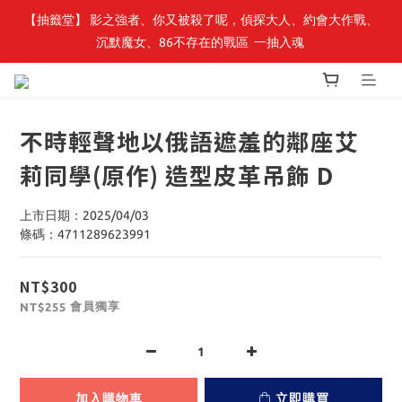
【抽籤堂】 影之強者、你又被殺了呢，偵探大人、約會大作戰、
最新開賣🔥「全知讀者視角」 周邊商品
沉默魔女、86不存在的戰區  一抽入魂 
最新開賣🔥「全知讀者視角」 周邊商品
不時輕聲地以俄語遮羞的鄰座艾
莉同學(原作) 造型皮革吊飾 D
上市日期：2025/04/03
條碼：4711289623991
NT$300
會員獨享
NT$255
加入購物車
立即購買