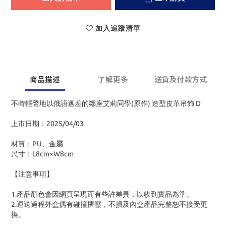
加入追蹤清單
商品描述
了解更多
送貨及付款方式
不時輕聲地以俄語遮羞的鄰座艾莉同學(原作) 造型皮革吊飾 D
上市日期：2025/04/03
材質：PU、金屬
尺寸：L8cm×W8cm
【注意事項】
1.產品顏色會因網頁呈現而有些許差異，以收到實品為準。
2.運送過程外盒偶有碰撞擠壓，不損及內盒產品完整恕不接受更
換。