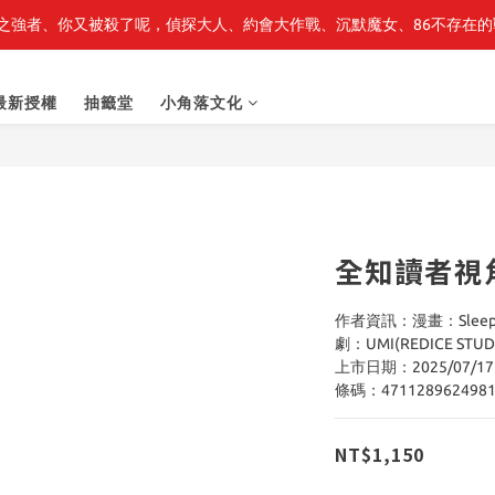
之強者、你又被殺了呢，偵探大人、約會大作戰、沉默魔女、86不存在的戰
最新開賣🔥「全知讀者視角」 周邊商品
最新開賣🔥「全知讀者視角」 周邊商品
最新授權
抽籤堂
小角落文化
全知讀者視
作者資訊：漫畫：Sleepy-C
劇：UMI(REDICE STUD
上市日期：2025/07/17
條碼：471128962498
NT$1,150