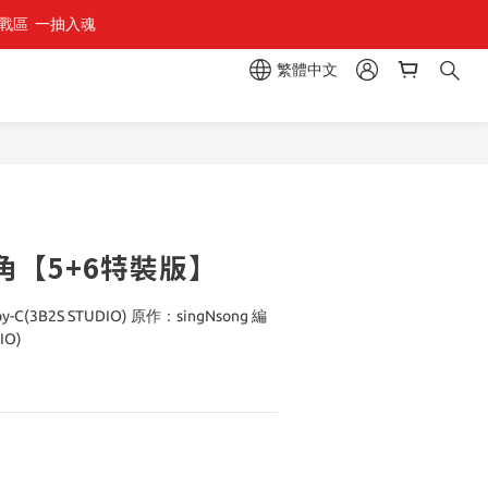
區  一抽入魂 
繁體中文
立即購買
角【5+6特裝版】
(3B2S STUDIO) 原作：singNsong 編
IO)
1