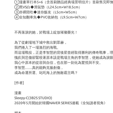
①漫畫單行本5+6（含首刷贈品經典場景明信片）首刷售完即
②黑VS白◆滑鼠墊（L24.5cm×W18.5cm）
③赤裸陪吃◆迷你飯友（L5cm×W5cm）
④全知翻車魚◆PVC收納包（L9.5cm×W7cm）
不再落淚的她，於戰場上綻放璀璨榮光！
為了從劇場地下城中救出劉眾赫，
我們捲入了一場激烈的海戰。
而這場戰役，正是李智慧的背後星曾經取得勝利的傳奇戰事，
愧疚與悲傷卻緊咬著原本該是戰場主角的李智慧，使她成為淚
我心中原本的從容與自信，也在那一刻化為驚慌與不安。
李智慧……真的能夠克服創傷，
成為命運所選、叱吒海上的無敵霸主嗎？
[作者]
漫畫
Sleepy-C(3B2S STUDIO)
2020年5月開始於韓國NAVER SERIES連載《全知讀者視角》