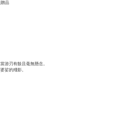
無贈品
理當游刃有餘且毫無懸念。
眼婆娑的殘影。