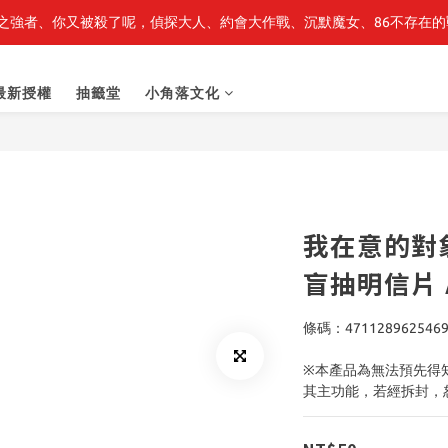
之強者、你又被殺了呢，偵探大人、約會大作戰、沉默魔女、86不存在的戰
最新開賣🔥「全知讀者視角」 周邊商品
最新開賣🔥「全知讀者視角」 周邊商品
最新授權
抽籤堂
小角落文化
我在意的對
盲抽明信片 
條碼：471128962546
※本產品為無法預先得
其主功能，若經拆封，