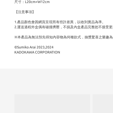
尺寸：L20cm×W12cm
【注意事項】
1.產品顏色會因網頁呈現而有些許差異，以收到實品為準。
2.運送過程外盒偶有碰撞擠壓，不損及內盒產品完整恕不接受更
※本產品為無法預先得知內容物為何種款式，抽獎驚喜之樂趣為
©Sumiko Arai 2023,2024
KADOKAWA CORPORATION