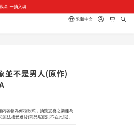
區  一抽入魂 
繁體中文
立即購買
象並不是男人(原作)
A
9
知內容物為何種款式，抽獎驚喜之樂趣為
恕無法接受退貨(商品瑕疵則不在此限)。