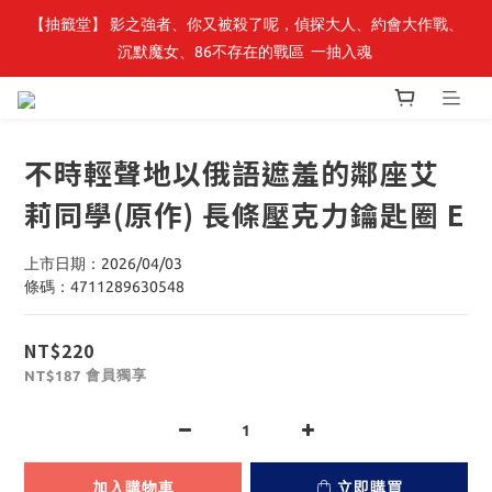
【抽籤堂】 影之強者、你又被殺了呢，偵探大人、約會大作戰、
最新開賣🔥「全知讀者視角」 周邊商品
沉默魔女、86不存在的戰區  一抽入魂 
最新開賣🔥「全知讀者視角」 周邊商品
不時輕聲地以俄語遮羞的鄰座艾
莉同學(原作) 長條壓克力鑰匙圈 E
上市日期：2026/04/03
條碼：4711289630548
NT$220
會員獨享
NT$187
加入購物車
立即購買