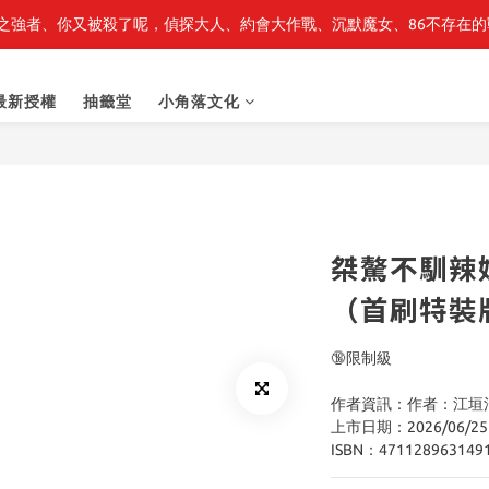
之強者、你又被殺了呢，偵探大人、約會大作戰、沉默魔女、86不存在的戰
最新開賣🔥「全知讀者視角」 周邊商品
最新開賣🔥「全知讀者視角」 周邊商品
最新授權
抽籤堂
小角落文化
桀驁不馴辣姊
（首刷特裝
🔞限制級
作者資訊：作者：江垣
上市日期：2026/06/25
ISBN：471128963149