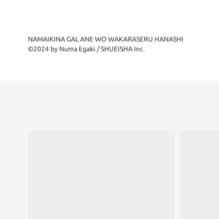
NAMAIKINA GAL ANE WO WAKARASERU HANASHI
©2024 by Numa Egaki / SHUEISHA Inc.