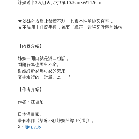
辣姊透卡3入組★尺寸約L10.5cm×W14.5cm
★姊姊外表舉止桀驁不馴，其實本性單純又直率…
★不論用上什麼手段，都要「導正」囂張又傲慢的姊姊。
【內容介紹】
姊姊一開口就是滿口粗話，
問題行為也層出不窮。
對她終於忍無可忍的弟弟
著手進行的「計畫」是──!?
【作者介紹】
作者：江垣沼
日本漫畫家。
著有本作《桀驁不馴辣姊的導正守則》。
X：
@cgy_iy