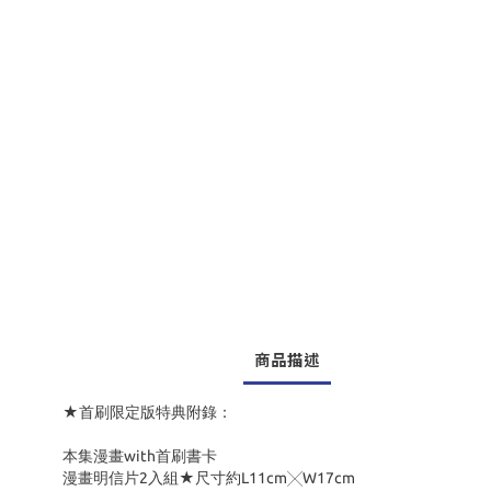
商品描述
★首刷限定版特典附錄：
本集漫畫with首刷書卡
漫畫明信片2入組★尺寸約L11cm╳W17cm