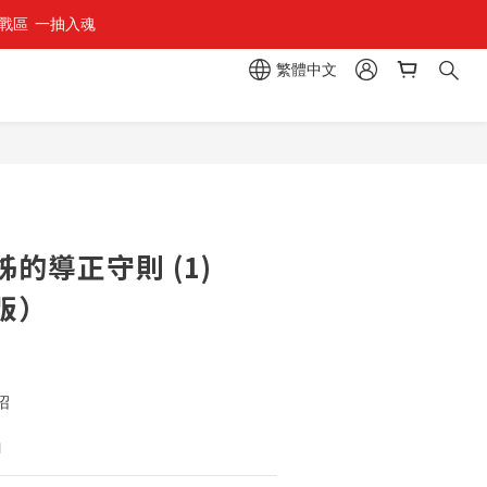
區  一抽入魂 
繁體中文
立即購買
的導正守則 (1)
版）
沼
1