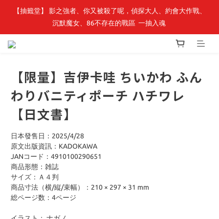
【抽籤堂】 影之強者、你又被殺了呢，偵探大人、約會大作戰、
最新開賣🔥「全知讀者視角」 周邊商品
沉默魔女、86不存在的戰區  一抽入魂 
最新開賣🔥「全知讀者視角」 周邊商品
【限量】吉伊卡哇 ちいかわ ふん
わりバニティポーチ ハチワレ
【日文書】
日本發售日：2025/4/28
原文出版資訊：KADOKAWA
JANコード：4910100290651
商品形態：雑誌
サイズ：Ａ４判
商品寸法（横/縦/束幅）：210 × 297 × 31 mm
総ページ数：4ページ
イラスト： ナガノ