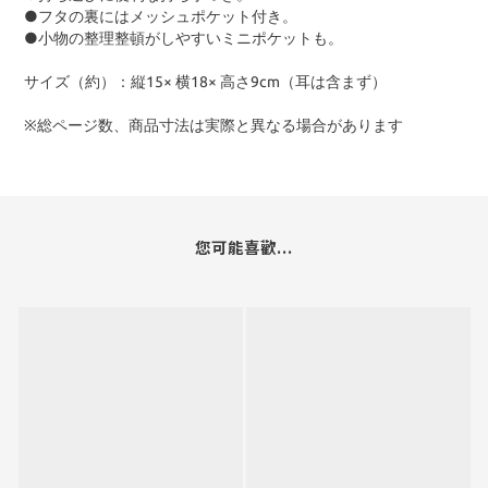
●フタの裏にはメッシュポケット付き。
●小物の整理整頓がしやすいミニポケットも。
サイズ（約）：縦15× 横18× 高さ9cm（耳は含まず）
※総ページ数、商品寸法は実際と異なる場合があります
您可能喜歡...