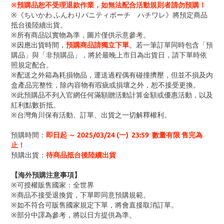
※預購品恕不受理退款作業，如無法配合活動規則者請勿預購！
※《ちいかわ ふんわりバニティポーチ ハチワレ》將預定商品
抵台後陸續出貨。
※所有商品以實物為準，圖片僅供示意參考。
※因應出貨時間，
預購商品請獨立下單
。若一筆訂單同時包含「預
購品」與「非預購品」，將於最晚上市日為出貨日，請下單時依
照規定配合。
※配送之外箱為耗損物品，運送過程偶有碰撞擠壓，但並不損及內
盒產品完整性，除內容物有瑕疵或損壞之外，恕不接受更換。
※此預購品不列入官網任何滿額贈活動計算金額或優惠活動，以及
紅利點數折抵。
※台灣角川保有活動、訂單、出貨之一切解釋權利。
預購時間：
即日起 ～ 2025/03/24 (一
) 23:59
數量有限 售完為
止！
預購出貨：
待商品抵台後陸續出貨
【海外預購注意事項】
※可授權販售國家：全世界
※商品不接受退換貨，下單即同意預購規範。
※如不符合可販售國家規定下單，將會直接取消訂單。
※部分中譯為參考，將以日方提供為準。