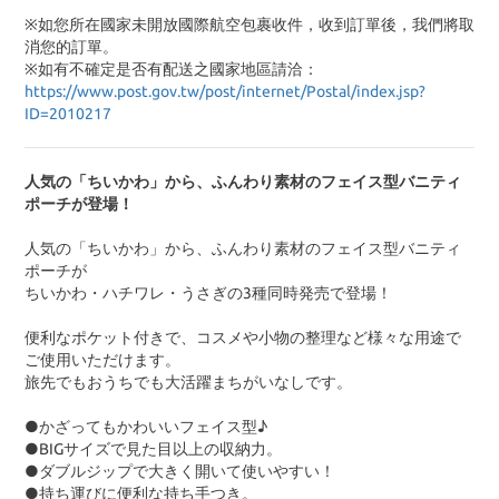
※如您所在國家未開放國際航空包裹收件，收到訂單後，我們將取
消您的訂單。
※
如有不確定是否有配送之國家地區請洽：
https://www.post.gov.tw/post/internet/Postal/index.jsp?
ID=2010217
人気の「ちいかわ」から、ふんわり素材のフェイス型バニティ
ポーチが登場！
人気の「ちいかわ」から、ふんわり素材のフェイス型バニティ
ポーチが
ちいかわ・ハチワレ・うさぎの3種同時発売で登場！
便利なポケット付きで、コスメや小物の整理など様々な用途で
ご使用いただけます。
旅先でもおうちでも大活躍まちがいなしです。
●かざってもかわいいフェイス型♪
●BIGサイズで見た目以上の収納力。
●ダブルジップで大きく開いて使いやすい！
●持ち運びに便利な持ち手つき。