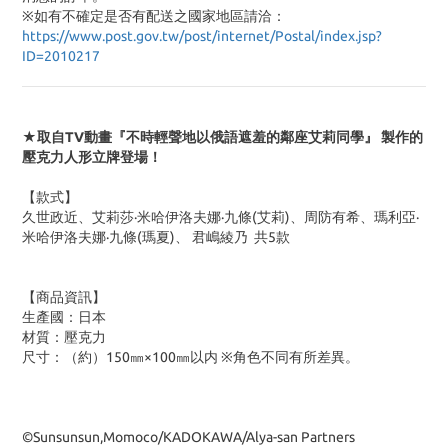
※
如有不確定是否有配送之國家地區請洽：
https://www.post.gov.tw/post/internet/Postal/index.jsp?
ID=2010217
★取自TV動畫『不時輕聲地以俄語遮羞的鄰座艾莉同學』 製作的
壓克力人形立牌登場！
【款式】
久世政近、艾莉莎·米哈伊洛夫娜·九條(艾莉)、周防有希、瑪利亞·
米哈伊洛夫娜·九條(瑪夏)、 君嶋綾乃 共5款
【商品資訊】
生產國：日本
材質：壓克力
尺寸：（約）150㎜×100㎜以内 ※角色不同有所差異。
©Sunsunsun,Momoco/KADOKAWA/Alya-san Partners