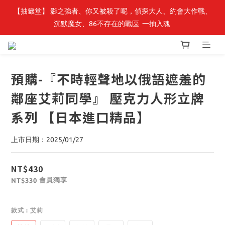
【抽籤堂】 影之強者、你又被殺了呢，偵探大人、約會大作戰、
最新開賣🔥「全知讀者視角」 周邊商品
沉默魔女、86不存在的戰區  一抽入魂 
最新開賣🔥「全知讀者視角」 周邊商品
預購-『不時輕聲地以俄語遮羞的
鄰座艾莉同學』 壓克力人形立牌
系列 【日本進口精品】
上市日期：2025/01/27
NT$430
會員獨享
NT$330
款式
: 艾莉