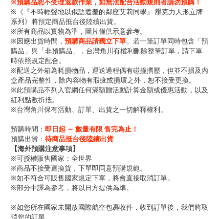
※預購品恕不受理退款作業，如無法配合活動規則者請勿預購！
※《『不時輕聲地以俄語遮羞的鄰座艾莉同學』 壓克力人形立牌
系列》將預定商品抵台後陸續出貨。
※所有商品以實物為準，圖片僅供示意參考。
※因應出貨時間，
預購商品請獨立下單
。若一筆訂單同時包含「預
購品」與「非預購品」，台灣角川有權利刪除整筆訂單，請下單
時依照規定配合。
※配送之外箱為耗損物品，運送過程偶有碰撞擠壓，但並不損及內
盒產品完整性，除內容物有瑕疵或損壞之外，恕不接受更換。
※此預購品不列入官網任何滿額贈活動計算金額或優惠活動，以及
紅利點數折抵。
※台灣角川保有活動、訂單、出貨之一切解釋權利。
預購時間：
即日起 ～ 數量有限 售完為止！
預購出貨：
待商品抵台後陸續出貨
【海外預購注意事項】
※可授權販售國家：全世界
※商品不接受退換貨，下單即同意預購規範。
※如不符合可販售國家規定下單，將會直接取消訂單。
※部分中譯為參考，將以日方提供為準。
※如您所在國家未開放國際航空包裹收件，收到訂單後，我們將取
消您的訂單。