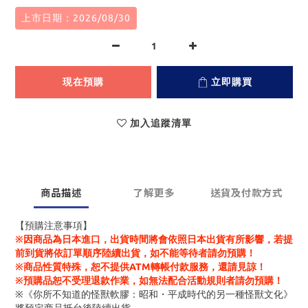
上市日期：2026/08/30
現在預購
立即購買
加入追蹤清單
商品描述
了解更多
送貨及付款方式
【預購注意事項】
※因商品為日本進口，出貨時間將會依照日本出貨有所影響，若提
前到貨將依訂單順序陸續出貨，如不能等待者請勿預購！
※商品性質特殊，恕不提供ATM轉帳付款服務，還請見諒！
※預購品恕不受理退款作業，如無法配合活動規則者請勿預購！
※《你所不知道的怪獸軟膠：昭和・平成時代的另一種怪獸文化》