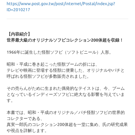
https://www.post.gov.tw/post/internet/Postal/index.jsp?
ID=2010217
【内容紹介】
世界最大級のオリジナルソフビコレクション200体超を収録！
1966年に誕生した怪獣ソフビ（ソフトビニール）人形。
昭和・平成に巻き起こった怪獣ブームの折には、
テレビや映画に登場する怪獣に便乗した、オリジナルやパチと
呼ばれる怪獣ソフビが多数販売されました。
その売らんがために生まれた偶発的なテイストは、今、ブーム
となっているインディーズソフビに絶大なる影響を与えていま
す。
本書では、昭和・平成のオリジナル／パチ怪獣ソフビの世界的
コレクターである、
真実一郎氏のコレクション200体超を一堂に集め、氏の研究成果
や視点を詳解します。