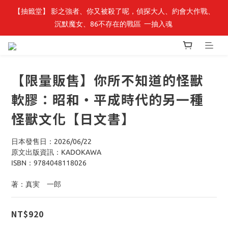
【轉生史萊姆】系列書展🌟系列小說 79 折，滿$389送「完節紀念
【抽籤堂】 影之強者、你又被殺了呢，偵探大人、約會大作戰、
沉默魔女、86不存在的戰區  一抽入魂 
明信片組」
【轉生史萊姆】系列書展🌟系列小說 79 折，滿$389送「完節紀念
明信片組」
【限量販售】你所不知道的怪獸
軟膠：昭和・平成時代的另一種
怪獸文化【日文書】
日本發售日：2026/06/22
原文出版資訊：KADOKAWA
ISBN：9784048118026
著：真実　一郎
NT$920