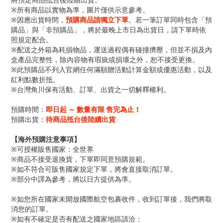
將預定商品抵台後陸續出貨。
※所有商品以實物為準，圖片僅供示意參考。
※因應出貨時間，
預購商品請獨立下單
。若一筆訂單同時包含「預
購品」與「非預購品」，將於最晚上市日為出貨日，請下單時依
照規定配合。
※配送之外箱為耗損物品，運送過程偶有碰撞擠壓，但並不損及內
盒產品完整性，除內容物有瑕疵或損壞之外，恕不接受更換。
※此預購品不列入官網任何滿額贈活動計算金額或優惠活動，以及
紅利點數折抵。
※台灣角川保有活動、訂單、出貨之一切解釋權利。
預購時間：
即日起 ～ 數量有限 售完為止！
預購出貨：
待商品抵台後陸續出貨
【海外預購注意事項】
※可授權販售國家：全世界
※商品不接受退換貨，下單即同意預購規範。
※如不符合可販售國家規定下單，將會直接取消訂單。
※部分中譯為參考，將以日方提供為準。
※如您所在國家未開放國際航空包裹收件，收到訂單後，我們將取
消您的訂單。
※
如有不確定是否有配送之國家地區請洽：