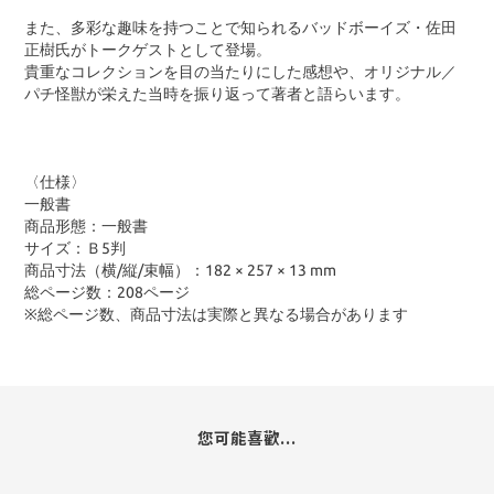
また、多彩な趣味を持つことで知られるバッドボーイズ・佐田
正樹氏がトークゲストとして登場。
貴重なコレクションを目の当たりにした感想や、オリジナル／
パチ怪獣が栄えた当時を振り返って著者と語らいます。
〈仕様〉
一般書
商品形態：一般書
サイズ：Ｂ5判
商品寸法（横/縦/束幅）：182 × 257 × 13 mm
総ページ数：208ページ
※総ページ数、商品寸法は実際と異なる場合があります
您可能喜歡...