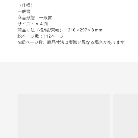
〈仕様〉
一般書
商品形態：一般書
サイズ：Ａ４判
商品寸法（横/縦/束幅）：210 × 297 × 8 mm
総ページ数：112ページ
※総ページ数、商品寸法は実際と異なる場合があります