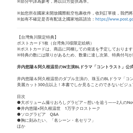
※部分中譯為參考，將以日方提供為準。
※如您所在國家未開放國際航空包裹收件，收到訂單後，我們將
※
如有不確定是否有配送之國家地區請洽：
https://www.post.g
【台灣角川限定特典】
ポストカード1枚（台湾角川様限定絵柄）
※ポストカードは、商品に同梱しての発送を予定しております
※特典の数には限りがあるため、数量に達し次第、特典付与が
井内悠陽＆阿久根温世のW主演BLドラマ「コントラスト」公
井内悠陽＆阿久根温世のダブル主演の、珠玉のBLドラマ「
美麗カット300点以上！本書でしか見ることのできないビジ
目次
●大ボリューム撮りおろしグラビア～想いを追う――2人のNow
●井内悠陽×阿久根温世 1万字クロストーク
●ソログラビア Q&A
●胸に刻みたい、「名シーン・名セリフ」
ほか