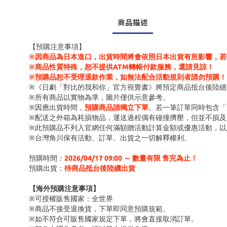
商品描述
【預購注意事項】
※因商品為日本進口，出貨時間將會依照日本出貨有所影響，若
※商品性質特殊，恕不提供ATM轉帳付款服務，還請見諒！
※預購品恕不受理退款作業，如無法配合活動規則者請勿預購！
※《日劇「對比的我和你」官方視覺書》將預定商品抵台後陸續
※所有商品以實物為準，圖片僅供示意參考。
※因應出貨時間，
預購商品請獨立下單
。若一筆訂單同時包含「
※配送之外箱為耗損物品，運送過程偶有碰撞擠壓，但並不損及
※此預購品不列入官網任何滿額贈活動計算金額或優惠活動，以
※台灣角川保有活動、訂單、出貨之一切解釋權利。
預購時間：
2026/04/17 09:00 ～ 數量有限 售完為止！
預購出貨：
待商品抵台後陸續出貨
【海外預購注意事項】
※可授權販售國家：全世界
※商品不接受退換貨，下單即同意預購規範。
※如不符合可販售國家規定下單，將會直接取消訂單。