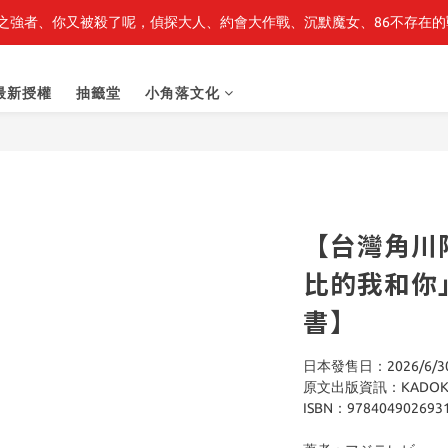
之強者、你又被殺了呢，偵探大人、約會大作戰、沉默魔女、86不存在的戰
最新開賣🔥「全知讀者視角」 周邊商品
最新開賣🔥「全知讀者視角」 周邊商品
最新授權
抽籤堂
小角落文化
【台灣角川
比的我和你
書】
日本發售日：2026/6/3
原文出版資訊：KADOK
ISBN：978404902693