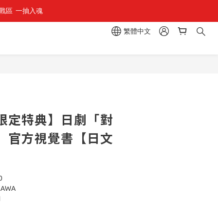
區  一抽入魂 
繁體中文
立即購買
限定特典】日劇「對
」官方視覺書【日文
0
AWA
1