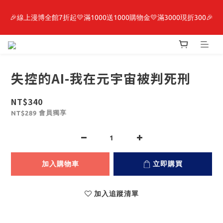
🎉線上漫博全館7折起💛滿1000送1000購物金💛滿3000現折300🎉
最新開賣🔥「全知讀者視角」 周邊商品
【抽籤堂】 影之強者、你又被殺了呢，偵探大人、約會大作戰、
沉默魔女、86不存在的戰區  一抽入魂 
失控的AI-我在元宇宙被判死刑
最新開賣🔥「全知讀者視角」 周邊商品
NT$340
會員獨享
NT$289
加入購物車
立即購買
加入追蹤清單