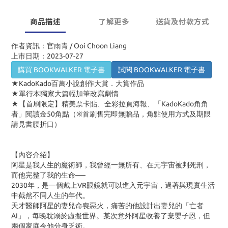
商品描述
了解更多
送貨及付款方式
作者資訊：官雨青 / Ooi Choon Liang
上市日期：2023-07-27
購買 BOOKWALKER 電子書
試閱 BOOKWALKER 電子書
★KadoKado百萬小說創作大賞．大賞作品
★單行本獨家大篇幅加筆改寫劇情
★【首刷限定】精美票卡貼、全彩拉頁海報、「KadoKado角角
者」閱讀金50角點（※首刷售完即無贈品，角點使用方式及期限
請見書腰折口）
【內容介紹】
阿星是我人生的魔術師，我曾經一無所有、在元宇宙被判死刑，
而他完整了我的生命──
2030年，是一個戴上
VR
眼鏡就可以進入元宇宙，過著與現實生活
中截然不同人生的年代。
天才醫師阿星的妻兒命喪惡火，痛苦的他設計出妻兒的「亡者
AI
」，每晚耽溺於虛擬世界。某次意外阿星收養了棄嬰子恩，但
兩個家庭令他分身乏術。