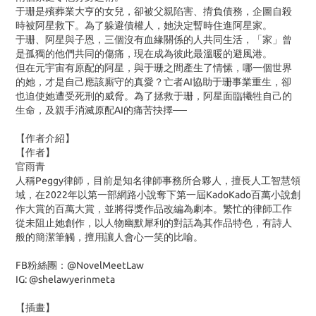
于珊是殯葬業大亨的女兒，卻被父親陷害、揹負債務，企圖自殺
時被阿星救下。為了躲避債權人，她決定暫時住進阿星家。
于珊、阿星與子恩，三個沒有血緣關係的人共同生活，「家」曾
是孤獨的他們共同的傷痛，現在成為彼此最溫暖的避風港。
但在元宇宙有原配的阿星，與于珊之間產生了情愫，哪一個世界
的她，才是自己應該廝守的真愛？亡者
AI
協助于珊事業重生，卻
也迫使她遭受死刑的威脅。為了拯救于珊，阿星面臨犧牲自己的
生命，及親手消滅原配
AI
的痛苦抉擇──
【作者介紹】
【作者】
官雨青
人稱Peggy律師，目前是知名律師事務所合夥人，擅長人工智慧領
域，在2022年以第一部網路小說奪下第一屆KadoKado百萬小說創
作大賞的百萬大賞，並將得獎作品改編為劇本。繁忙的律師工作
從未阻止她創作，以人物幽默犀利的對話為其作品特色，有詩人
般的簡潔筆觸，擅用讓人會心一笑的比喻。
FB粉絲團：@NovelMeetLaw
IG: @shelawyerinmeta
【插畫】