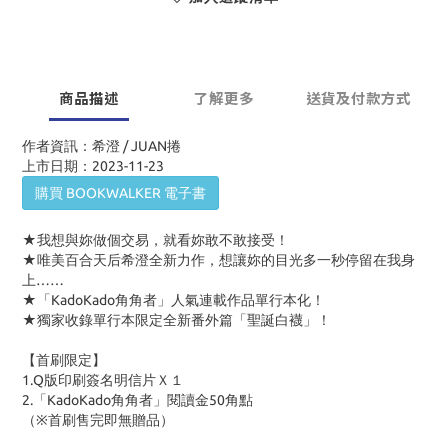
商品描述
了解更多
送貨及付款方式
作者資訊：希澄 / JUAN捲
上市日期：2023-11-23
購買 BOOKWALKER 電子書
★我想與妳做個交易，就看妳敢不敢接受！
★唯美百合天后希澄全新力作，想讓妳的目光多一秒停留在我身
上……
★「KadoKado角角者」人氣連載作品單行本化！
★獨家收錄單行本限定全新番外篇「聖誕白襪」！
【首刷限定】
1.Q版印刷簽名明信片Ｘ１
2.「KadoKado角角者」閱讀金50角點
（※首刷售完即無贈品）