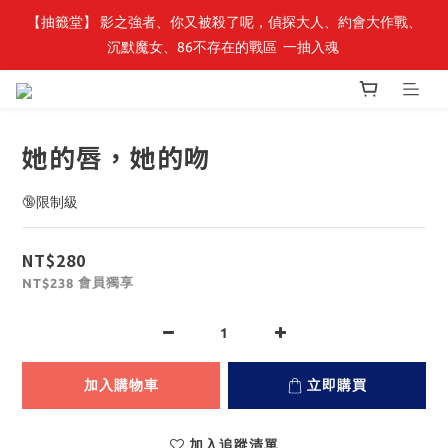
【抽籤堂】 影之強者、你又被殺了呢，偵探大人、約會大作戰、
最新開賣🔥「全知讀者視角」 周邊商品
沉默魔女、86不存在的戰區  一抽入魂 
最新開賣🔥「全知讀者視角」 周邊商品
她的唇，她的吻
🔞限制級
NT$280
會員獨享
NT$238
加入購物車
立即購買
加入追蹤清單