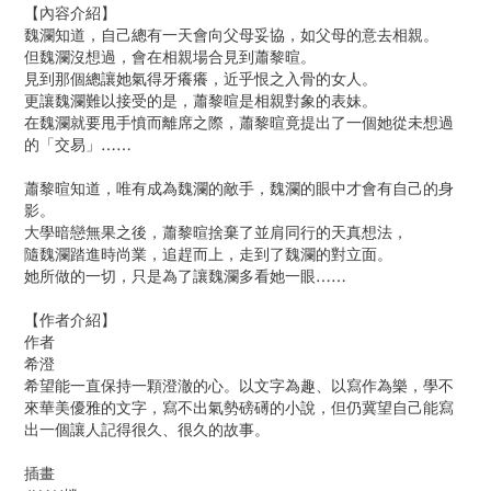
【內容介紹】
魏瀾知道，自己總有一天會向父母妥協，如父母的意去相親。
但魏瀾沒想過，會在相親場合見到蕭黎暄。
見到那個總讓她氣得牙癢癢，近乎恨之入骨的女人。
更讓魏瀾難以接受的是，蕭黎暄是相親對象的表妹。
在魏瀾就要甩手憤而離席之際，蕭黎暄竟提出了一個她從未想過
的「交易」……
蕭黎暄知道，唯有成為魏瀾的敵手，魏瀾的眼中才會有自己的身
影。
大學暗戀無果之後，蕭黎暄捨棄了並肩同行的天真想法，
隨魏瀾踏進時尚業，追趕而上，走到了魏瀾的對立面。
她所做的一切，只是為了讓魏瀾多看她一眼……
【作者介紹】
作者
希澄
希望能一直保持一顆澄澈的心。以文字為趣、以寫作為樂，學不
來華美優雅的文字，寫不出氣勢磅礡的小說，但仍冀望自己能寫
出一個讓人記得很久、很久的故事。
插畫