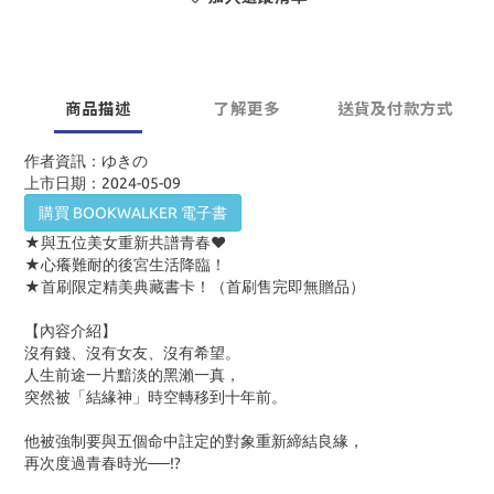
商品描述
了解更多
送貨及付款方式
作者資訊：ゆきの
上市日期：2024-05-09
購買 BOOKWALKER 電子書
★與五位美女重新共譜青春❤
★心癢難耐的後宮生活降臨！
★首刷限定精美典藏書卡！（首刷售完即無贈品）
【內容介紹】
沒有錢、沒有女友、沒有希望。
人生前途一片黯淡的黑瀨一真，
突然被「結緣神」時空轉移到十年前。
他被強制要與五個命中註定的對象重新締結良緣，
再次度過青春時光──
!?