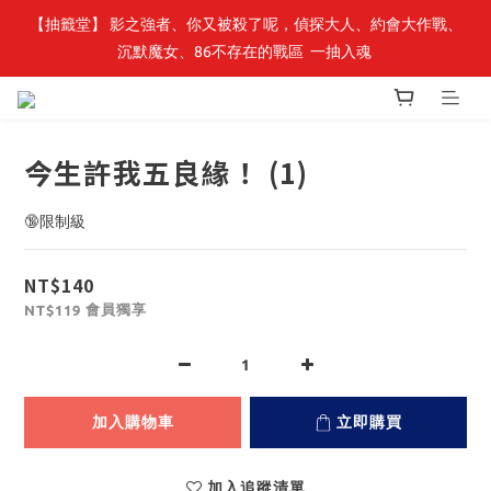
【轉生史萊姆】系列書展🌟系列小說 79 折，滿$389送「完節紀念
【抽籤堂】 影之強者、你又被殺了呢，偵探大人、約會大作戰、
沉默魔女、86不存在的戰區  一抽入魂 
明信片組」
【轉生史萊姆】系列書展🌟系列小說 79 折，滿$389送「完節紀念
明信片組」
今生許我五良緣！ (1)
🔞限制級
NT$140
會員獨享
NT$119
加入購物車
立即購買
加入追蹤清單