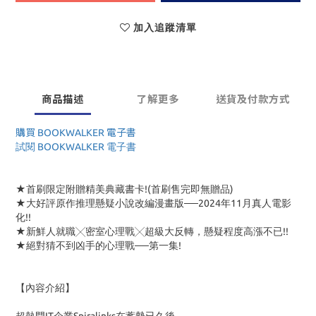
加入追蹤清單
商品描述
了解更多
送貨及付款方式
購買 BOOKWALKER 電子書
試閱 BOOKWALKER 電子書
★首刷限定附贈精美典藏書卡!(首刷售完即無贈品)
★大好評原作推理懸疑小說改編漫畫版──2024年11月真人電影
化!!
★新鮮人就職╳密室心理戰╳超級大反轉，懸疑程度高漲不已!!
★絕對猜不到凶手的心理戰──第一集!
【內容介紹】