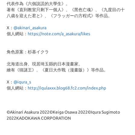
代表作為《六個說謊的大學生》。
著有《直到教室只剩下一個人》、《黑色亡魂》、《九度目の十
八歳を迎えた君と》、《フラッガーの方程式》等作品。
X：
@akinari_asakura
個人網站：
https://note.com/a_asakura/likes
角色原案：杉基イクラ
北海道出身、現居琦玉縣的日本漫畫家。
繪有《猜謎王》、《夏日大作戰（漫畫版）》等作品。
X：
@iqura_s
個人網站：
http://iqulaxxx.blog68.fc2.com/index.php
©Akinari Asakura 2022©Keiga Osawa 2022©Iqura Sugimoto
2022KADOKAWA CORPORATION