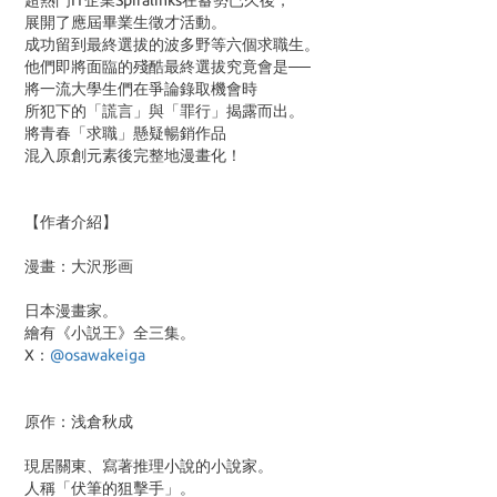
超熱門IT企業Spiralinks在蓄勢已久後，
展開了應屆畢業生徵才活動。
成功留到最終選拔的波多野等六個求職生。
他們即將面臨的殘酷最終選拔究竟會是──
將一流大學生們在爭論錄取機會時
所犯下的「謊言」與「罪行」揭露而出。
將青春「求職」懸疑暢銷作品
混入原創元素後完整地漫畫化！
【作者介紹】
漫畫：大沢形画
日本漫畫家。
繪有《小説王》全三集。
X：
@osawakeiga
原作：浅倉秋成
現居關東、寫著推理小說的小說家。
人稱「伏筆的狙擊手」。