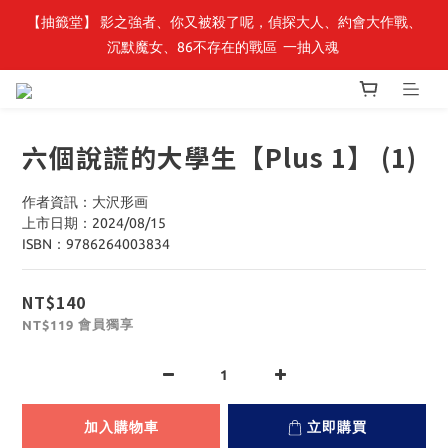
【抽籤堂】 影之強者、你又被殺了呢，偵探大人、約會大作戰、
最新開賣🔥「全知讀者視角」 周邊商品
沉默魔女、86不存在的戰區  一抽入魂 
最新開賣🔥「全知讀者視角」 周邊商品
六個說謊的大學生【Plus 1】 (1)
作者資訊：大沢形画
上市日期：2024/08/15
ISBN：9786264003834
NT$140
會員獨享
NT$119
加入購物車
立即購買