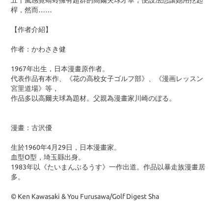
五十嵐感覺蜻蛉擁有超群的高爾夫球才華，便設法想讓她用挖起
桿，然而……
【作者介紹】
作者：かわさき健
1967年出生，日本漫畫原作者。
代表作品有本作、《花の高校女子ゴルフ部》、《漫画レッスン
宮里道場》等，
作品多以高爾夫球為題材。父親為漫畫家川崎のぼる。
漫畫：古沢優
生於1960年4月29日，日本漫畫家。
血型O型，埼玉縣出身。
1983年以《たいまんぶるうす》一作出道。作品以暴走族漫畫居
多。
© Ken Kawasaki & You Furusawa/Golf Digest Sha