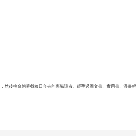
蔔，然後拚命朝著截稿日奔去的專職譯者。經手過圖文書、實用書、漫畫