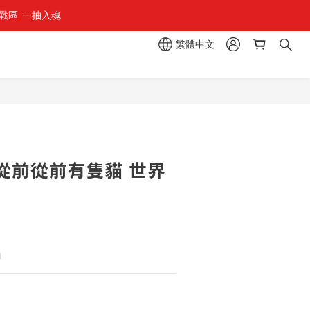
區  一抽入魂 
繁體中文
立即購買
從前從前有隻貓 世界
1