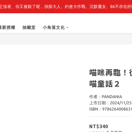
之強者、你又被殺了呢，偵探大人、約會大作戰、沉默魔女、86不存在的戰
最新開賣🔥「全知讀者視角」 周邊商品
最新開賣🔥「全知讀者視角」 周邊商品
最新授權
抽籤堂
小角落文化
喵咪再臨！
喵童話２
作者：PANDANIA
上市日期：2024/11/25
ISBN：978626400863
NT$340