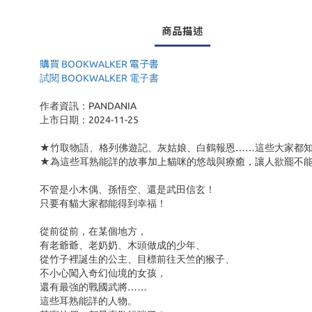
商品描述
購買 BOOKWALKER 電子書
試閱 BOOKWALKER 電子書
作者資訊：PANDANIA
上市日期：2024-11-25
★竹取物語、格列佛遊記、灰姑娘、白鶴報恩……這些大家都
★為這些耳熟能詳的故事加上貓咪的悠哉與療癒，讓人欲罷不
不管是小木偶、孫悟空、還是武田信玄！
只要有貓大家都能得到幸福！
從前從前，在某個地方，
有老爺爺、老奶奶、木頭做成的少年、
從竹子裡誕生的公主、目標前往天竺的猴子、
不小心闖入奇幻仙境的女孩，
還有最強的戰國武將……
這些耳熟能詳的人物。