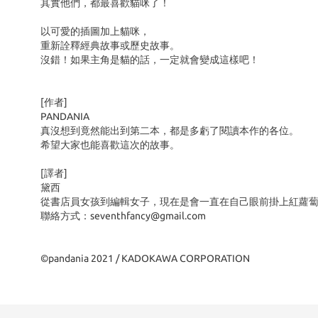
其實他們，都最喜歡貓咪了！
以可愛的插圖加上貓咪，
重新詮釋經典故事或歷史故事。
沒錯！如果主角是貓的話，一定就會變成這樣吧！
[作者]
PANDANIA
真沒想到竟然能出到第二本，都是多虧了閱讀本作的各位。
希望大家也能喜歡這次的故事。
[譯者]
黛西
從書店員女孩到編輯女子，現在是會一直在自己眼前掛上紅蘿
聯絡方式：seventhfancy@gmail.com
©pandania 2021 / KADOKAWA CORPORATION