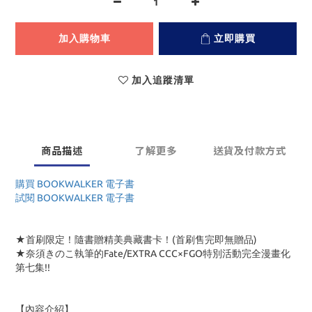
加入購物車
立即購買
加入追蹤清單
商品描述
了解更多
送貨及付款方式
購買 BOOKWALKER 電子書
試閱 BOOKWALKER 電子書
★首刷限定！隨書贈精美典藏書卡！(首刷售完即無贈品)
★奈須きのこ執筆的Fate/EXTRA CCC×FGO特別活動完全漫畫化
第七集!!
【內容介紹】