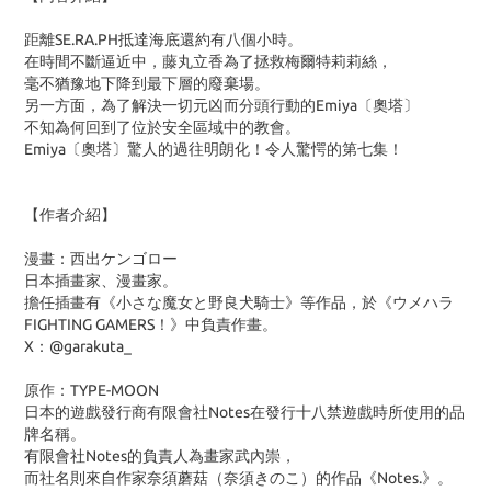
距離SE.RA.PH抵達海底還約有八個小時。
在時間不斷逼近中，藤丸立香為了拯救梅爾特莉莉絲，
毫不猶豫地下降到最下層的廢棄場。
另一方面，為了解決一切元凶而分頭行動的Emiya〔奧塔〕
不知為何回到了位於安全區域中的教會。
Emiya〔奧塔〕驚人的過往明朗化！令人驚愕的第七集！
【作者介紹】
漫畫：西出ケンゴロー
日本插畫家、漫畫家。
擔任插畫有《小さな魔女と野良犬騎士》等作品，於《ウメハラ
FIGHTING GAMERS！》中負責作畫。
X：@garakuta_
原作：TYPE-MOON
日本的遊戲發行商有限會社Notes在發行十八禁遊戲時所使用的品
牌名稱。
有限會社Notes的負責人為畫家武內崇，
而社名則來自作家奈須蘑菇（奈須きのこ）的作品《Notes.》。