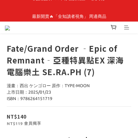
最新開賣🔥「全知讀者視角」 周邊商品
最新開賣🔥「全知讀者視角」 周邊商品
🎉線上漫博全館7折起💛滿1000送1000購物金💛滿3000現折300🎉
Fate/Grand Order ‐Epic of
【抽籤堂】 影之強者、你又被殺了呢，偵探大人、約會大作戰、
Remnant‐亞種特異點EX 深海
沉默魔女、86不存在的戰區  一抽入魂 
電腦樂土 SE.RA.PH (7)
最新開賣🔥「全知讀者視角」 周邊商品
漫畫：西出 ケンゴロー 原作：TYPE-MOON
上市日期：2025/01/23
ISBN：9786264151719
NT$140
會員獨享
NT$119