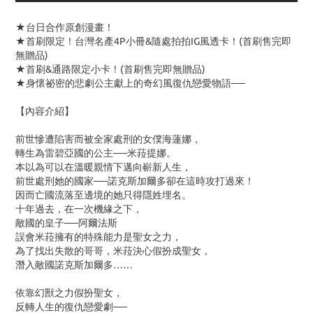
★台日合作原創漫畫！
★首刷限定！台灣名產4P小冊&隨處拍拍IG風透卡！(首刷售完即
無贈品)
★首刷&通路限定小卡！(首刷售完即無贈品)
★身懷祕密的悲劇公主獻上的奇幻風復仇戀愛物語──
【內容介紹】
前世慘遭陷害而被全家處刑的女僕海蓮娜，
轉生為雷碧亞國的公主──米菈提娜。
本以為可以在溫暖親情下邁向嶄新人生，
前世處刑她的國家──諾克斯加爾多卻在這時攻打過來！
因而亡國流落至邊境的她只得隱姓埋名。
十年過去，在一次機緣之下，
敵國的皇子──阿爾法斯
誤會米菈擁有的特殊能力是聖女之力，
為了找出失散的哥哥，米菈決心假扮成聖女，
潛入敵國諾克斯加爾多……
依靠幻獸之力假扮聖女，
反轉人生的復仇戀愛劇──