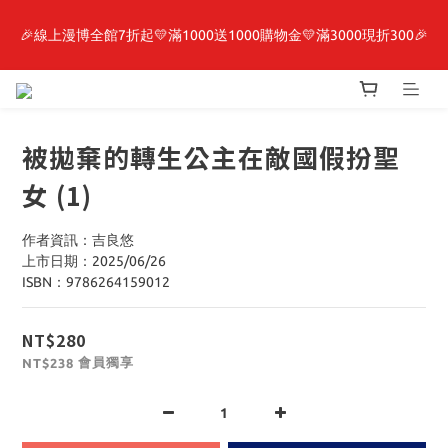
🎉線上漫博全館7折起💛滿1000送1000購物金💛滿3000現折300🎉
最新開賣🔥「全知讀者視角」 周邊商品
【抽籤堂】 影之強者、你又被殺了呢，偵探大人、約會大作戰、
沉默魔女、86不存在的戰區  一抽入魂 
被拋棄的轉生公主在敵國假扮聖
最新開賣🔥「全知讀者視角」 周邊商品
女 (1)
作者資訊：吉良悠
上市日期：2025/06/26
ISBN：9786264159012
NT$280
會員獨享
NT$238