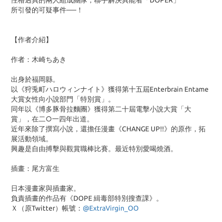
性格迥異的兩人組成團隊，聯手解決異能者「DOPER」
所引發的可疑事件──！
【作者介紹】
作者：木崎ちあき
出身於福岡縣。
以《狩兎町ハロウィンナイト》獲得第十五屆Enterbrain Entame
大賞女性向小說部門「特別賞」。
同年以《博多豚骨拉麵團》獲得第二十屆電擊小說大賞「大
賞」，在二○一四年出道。
近年來除了撰寫小說，還擔任漫畫《CHANGE UP!!》的原作，拓
展活動領域。
興趣是自由搏擊與觀賞職棒比賽。最近特別愛喝燒酒。
插畫：尾方富生
日本漫畫家與插畫家。
負責插畫的作品有《DOPE 緝毒部特別搜查課》。
Ｘ（原Twitter）帳號：
@ExtraVirgin_OO