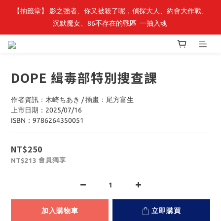
【抽籤堂】 影之強者、你又被殺了呢，偵探大人、約會大作戰、
最新開賣🔥「全知讀者視角」 周邊商品
沉默魔女、86不存在的戰區  一抽入魂 
最新開賣🔥「全知讀者視角」 周邊商品
DOPE 緝毒部特別搜查課
作者資訊：木崎ちあき / 插畫：尾方富生
上市日期：2025/07/16
ISBN：9786264350051
NT$250
會員獨享
NT$213
加入購物車
立即購買