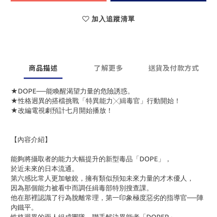
加入追蹤清單
商品描述
了解更多
送貨及付款方式
★DOPE──能喚醒渴望力量的危險誘惑。
★性格迥異的搭檔挑戰「特異能力╳緝毒官」行動開始！
★改編電視劇預計七月開始播放！
【內容介紹】
能夠將攝取者的能力大幅提升的新型毒品「DOPE」，
於近未來的日本流通。
第六感比常人更加敏銳，擁有類似預知未來力量的才木優人，
因為那個能力被看中而調任緝毒部特別搜查課。
他在那裡認識了行為脫離常理，第一印象極度惡劣的指導官──陣
內鐵平。