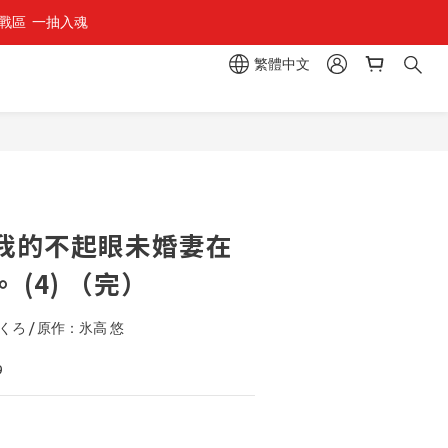
區  一抽入魂 
繁體中文
立即購買
我的不起眼未婚妻在
 (4) （完）
ろ / 原作：氷高 悠
9