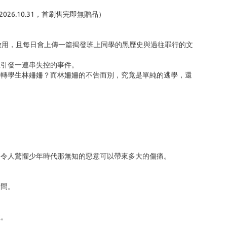
26.10.31，首刷售完即無贈品）
啟用，且每日會上傳一篇揭發班上同學的黑歷史與過往罪行的文
並引發一連串失控的事件。
的轉學生林姍姍？而林姍姍的不告而別，究竟是單純的逃學，還
，令人驚懼少年時代那無知的惡意可以帶來多大的傷痛。
拷問。
性。