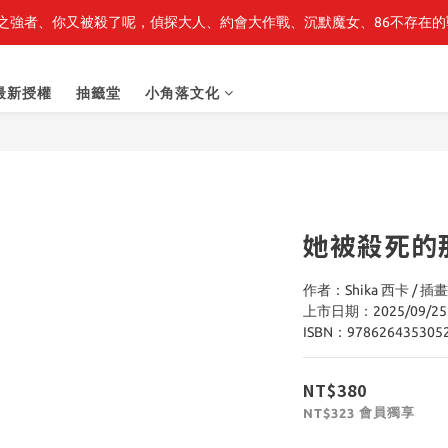
之強者、你又被殺了呢，偵探大人、約會大作戰、沉默魔女、86不存在的戰
最新開賣🔥「全知讀者視角」 周邊商品
最新開賣🔥「全知讀者視角」 周邊商品
最新授權
抽籤堂
小角落文化
她被殺死的
作者：Shika 西卡 / 插
上市日期：2025/09/25
ISBN：978626435305
NT$380
會員獨享
NT$323