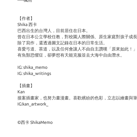
──楓雨
【作者】
Shika 西卡
巴西出生的台灣人，目前居住在日本。
曾在日本公立學校任教，對校園人際關係、原生家庭對孩子成
除了寫作，還透過圖文記錄在日本的日常生活。
喜愛弓道、茶道，以及任何會讓人不由自主讚嘆「原來如此！
有魚類恐懼症，卻夢想有天能克服並去大海中自由潛水。
IG: shika_memo
IG: shika_writings
【插畫】
Kan
接案插畫家，也努力畫漫畫。喜歡繽紛的色彩，立志以繪畫與
IG:kan_artwork_
©西卡 ShikaMemo