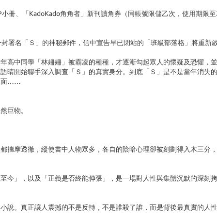
小冊、「KadoKado角角者」新刊讀角券（同帳號限儲乙次，使用期限至20
一封署名「Ｓ」的神秘郵件，信中宣告早已閉站的「班級部落格」將重新
當年高中同學「林姍姍」被霸凌的種種，才逐漸勾起眾人的懷疑及恐懼，
白語晴開始聯手深入調查「Ｓ」的真實身分。到底「Ｓ」是不是當年消失
水面……
龐然巨物。
理都揣摩透徹，縱使書中人物眾多，各自的陰暗心理卻被刻劃得入木三分
藏至今」，以及「正義是否終能伸張」，是一場對人性與集體沉默的深刻
疑小說。真正讓人震撼的不是反轉，不是誰殺了誰，而是背後最真實的人