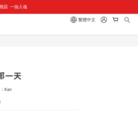
區  一抽入魂 
繁體中文
立即購買
那一天
畫：Kan
2