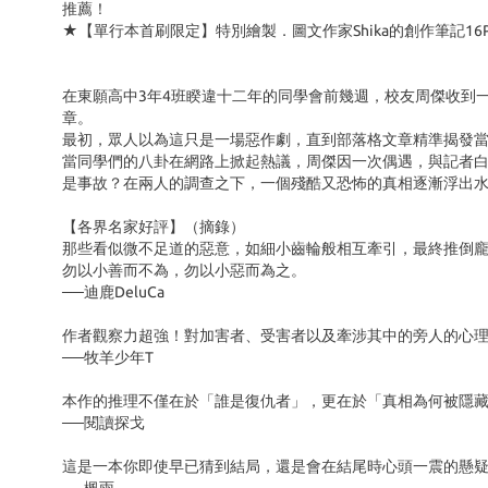
推薦！
★【單行本首刷限定】特別繪製．圖文作家Shika的創作筆記16P
在東願高中3年4班睽違十二年的同學會前幾週，校友周傑收到
章。
最初，眾人以為這只是一場惡作劇，直到部落格文章精準揭發
當同學們的八卦在網路上掀起熱議，周傑因一次偶遇，與記者
是事故？在兩人的調查之下，一個殘酷又恐怖的真相逐漸浮出
【各界名家好評】（摘錄）
那些看似微不足道的惡意，如細小齒輪般相互牽引，最終推倒
勿以小善而不為，勿以小惡而為之。
──迪鹿DeluCa
作者觀察力超強！對加害者、受害者以及牽涉其中的旁人的心
──牧羊少年T
本作的推理不僅在於「誰是復仇者」，更在於「真相為何被隱
──閱讀探戈
這是一本你即使早已猜到結局，還是會在結尾時心頭一震的懸