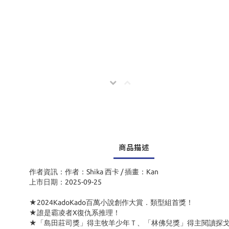
商品描述
作者資訊：作者：Shika 西卡 / 插畫：Kan
上市日期：2025-09-25
★2024KadoKado百萬小說創作大賞．類型組首獎！
★誰是霸凌者X復仇系推理！
★「島田莊司獎」得主牧羊少年Ｔ、「林佛兒獎」得主閱讀探戈、「