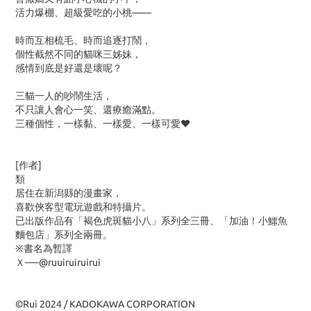
活力爆棚、超級愛吃的小桃——
時而互相梳毛、時而追逐打鬧，
個性截然不同的貓咪三姊妹，
感情到底是好還是壞呢？
三貓一人的吵鬧生活，
不只讓人會心一笑、還療癒滿點。
三種個性，一樣黏、一樣愛、一樣可愛♥
[作者]
類
居住在新潟縣的漫畫家，
喜歡俠客型電玩遊戲和特攝片。
已出版作品有「褐色虎斑貓小八」系列全三冊、「加油！小鱷魚
麵包店」系列全兩冊。
※書名為暫譯
Ｘ──@ruuiruiruirui
©Rui 2024 / KADOKAWA CORPORATION