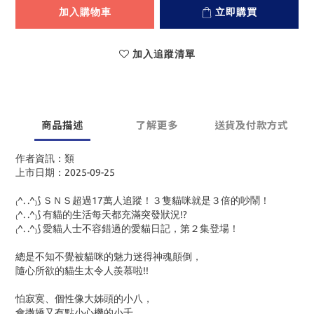
加入購物車
立即購買
加入追蹤清單
商品描述
了解更多
送貨及付款方式
作者資訊：類
上市日期：2025-09-25
₍^. .^₎⟆ ＳＮＳ超過17萬人追蹤！３隻貓咪就是３倍的吵鬧！
₍^. .^₎⟆ 有貓的生活每天都充滿突發狀況!?
₍^. .^₎⟆ 愛貓人士不容錯過的愛貓日記，第２集登場！
總是不知不覺被貓咪的魅力迷得神魂顛倒，
隨心所欲的貓生太令人羨慕啦!!
怕寂寞、個性像大姊頭的小八，
會撒嬌又有點小心機的小千，