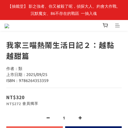
【轉生史萊姆】系列書展🌟系列小說 79 折，滿$389送「完節紀念
【抽籤堂】 影之強者、你又被殺了呢，偵探大人、約會大作戰、
沉默魔女、86不存在的戰區  一抽入魂 
明信片組」
【轉生史萊姆】系列書展🌟系列小說 79 折，滿$389送「完節紀念
明信片組」
我家三喵熱鬧生活日記２：越黏
越甜篇
作者：類
上市日期：2025/09/25
ISBN：9786264353359
NT$320
會員獨享
NT$272