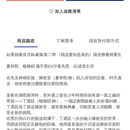
加入追蹤清單
商品描述
了解更多
送貨及付款方式
結果娛樂直式BL劇集第二彈 《我說愛你是真的》講述療癒與重生
夏和熙、楊翹碩 攜手黑白CP葛兆恩、紀成澔主演
在失去林炳臣後，陳效安（夏和熙 飾）陷入深深的悲傷，99天過
去，他依然無法擺脫過往那段情感。
某夜在酒吧痛哭時，意外遇上曾在少年時期與他有過一面之緣的
男孩——丁遇廷（楊翹碩 飾）。一場誤會開啟兩人的命運糾纏，
丁遇廷為了接近陳效安，儘管毫無興趣，仍願意進入演藝圈，接
受全新的挑戰。
在黑衍與白行的推波助瀾下，丁遇廷一步步融入陳效安的世界，
用調皮與堅定瓦解他的防備。他用最直接的方式逼迫陳效安面對