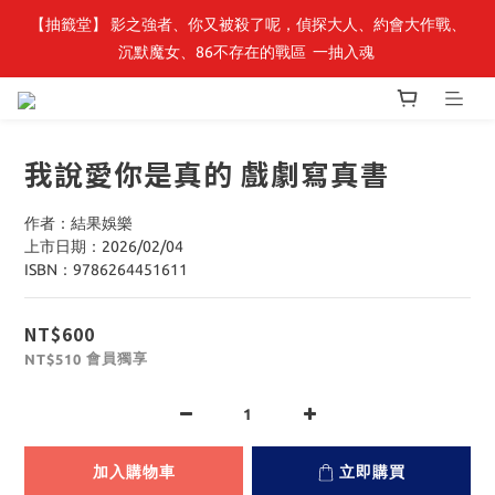
【抽籤堂】 影之強者、你又被殺了呢，偵探大人、約會大作戰、
最新開賣🔥「全知讀者視角」 周邊商品
沉默魔女、86不存在的戰區  一抽入魂 
最新開賣🔥「全知讀者視角」 周邊商品
我說愛你是真的 戲劇寫真書
作者：結果娛樂
上市日期：2026/02/04
ISBN：9786264451611
NT$600
會員獨享
NT$510
加入購物車
立即購買