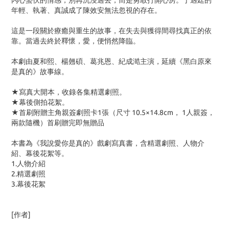
內心蟄伏的情感，別再沉浸過去，而是勇敢打開心房。丁遇廷的
年輕、執著、真誠成了陳效安無法忽視的存在。
這是一段關於療癒與重生的故事，在失去與獲得間尋找真正的依
靠。當過去終於釋懷，愛，便悄然降臨。
本劇由夏和熙、楊翹碩、葛兆恩、紀成澔主演，延續《黑白原來
是真的》故事線。
★寫真大開本，收錄各集精選劇照。
★幕後側拍花絮。
★首刷附贈主角親簽劇照卡1張（尺寸 10.5×14.8cm， 1人親簽，
兩款隨機）首刷贈完即無贈品
本書為《我說愛你是真的》戲劇寫真書，含精選劇照、人物介
紹、幕後花絮等。
1.人物介紹
2.精選劇照
3.幕後花絮
[作者]