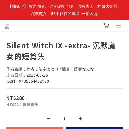
【抽籤堂】 影之強者、你又被殺了呢，偵探大人、約會大作戰、
最新開賣🔥「全知讀者視角」 周邊商品
沉默魔女、86不存在的戰區  一抽入魂 
最新開賣🔥「全知讀者視角」 周邊商品
Silent Witch Ⅸ -extra- 沉默魔
女的短篇集
作者資訊：作者：依空まつり / 插畫：藤実なんな
上市日期：2026/03/26
ISBN：9786264452120
NT$280
會員獨享
NT$221