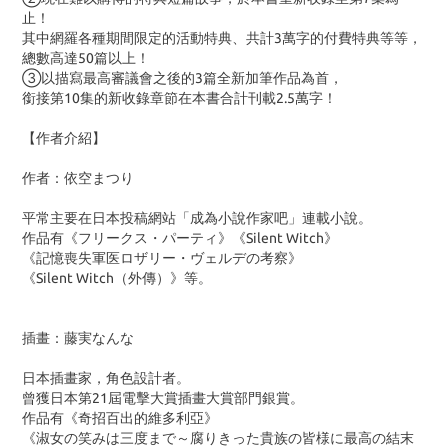
止！
其中網羅各種期間限定的活動特典、共計3萬字的付費特典等等，
總數高達50篇以上！
③以描寫最高審議會之後的3篇全新加筆作品為首，
銜接第10集的新收錄章節在本書合計刊載2.5萬字！
【作者介紹】
作者：依空まつり
平常主要在日本投稿網站「成為小說作家吧」連載小說。
作品有《フリークス・パーティ》《Silent Witch》
《記憶喪失軍医ロザリー・ヴェルデの考察》
《Silent Witch（外傳）》等。
插畫：藤実なんな
日本插畫家，角色設計者。
曾獲日本第21屆電擊大賞插畫大賞部門銀賞。
作品有《奇招百出的維多利亞》
《淑女の笑みは三度まで～腐りきった貴族の皆様に最高の結末