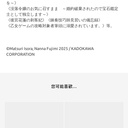
を～》
《没落令嬢のお気に召すまま ～婚約破棄されたので宝石鑑定
士として独立します～》
《後宮花箋の刺客妃》《錬奏技巧師見習いの備忘録》
《乙女ゲームの攻略対象者筆頭に溺愛されています。》等。
©Matsuri Isora, Nanna Fujimi 2025 / KADOKAWA
CORPORATION
您可能喜歡...