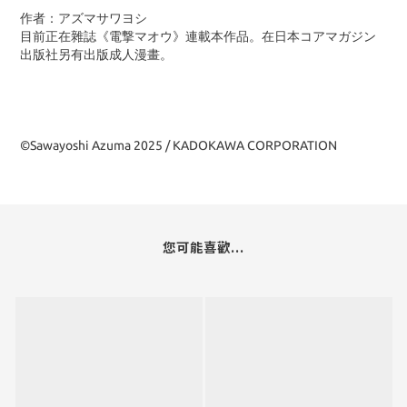
作者：アズマサワヨシ
目前正在雜誌《電撃マオウ》連載本作品。在日本コアマガジン
出版社另有出版成人漫畫。
©Sawayoshi Azuma 2025 / KADOKAWA CORPORATION
您可能喜歡...