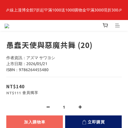
🎉線上漫博全館7折起💛滿1000送1000購物金💛滿3000現折300🎉
最新開賣🔥「全知讀者視角」 周邊商品
【抽籤堂】 影之強者、你又被殺了呢，偵探大人、約會大作戰、
沉默魔女、86不存在的戰區  一抽入魂 
愚蠢天使與惡魔共舞 (20)
最新開賣🔥「全知讀者視角」 周邊商品
作者資訊：アズマ サワヨシ
上市日期：2026/05/21
ISBN：9786264455480
NT$140
會員獨享
NT$111
加入購物車
立即購買