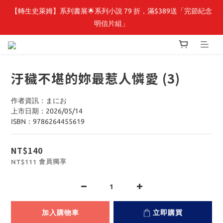
【轉生史萊姆】系列書展🌟系列小說 79 折，滿$389送「完節紀念
【轉生史萊姆】系列書展🌟系列小說 79 折，滿$389送「完節紀念
明信片組」
明信片組」
🎉線上漫博全館7折起💛滿1000送1000購物金💛滿3000現折300🎉
汙穢不堪的妳最惹人憐愛 (3)
【抽籤堂】 影之強者、你又被殺了呢，偵探大人、約會大作戰、
沉默魔女、86不存在的戰區  一抽入魂 
作者資訊：まにお
上市日期：2026/05/14
【轉生史萊姆】系列書展🌟系列小說 79 折，滿$389送「完節紀念
ISBN：9786264455619
明信片組」
NT$140
會員獨享
NT$111
加入購物車
立即購買