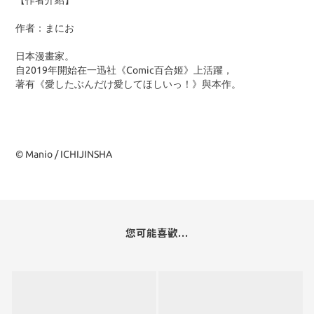
【作者介紹】
作者：まにお
日本漫畫家。
自2019年開始在一迅社《Comic百合姬》上活躍，
著有《愛したぶんだけ愛してほしいっ！》與本作。
© Manio / ICHIJINSHA
您可能喜歡...