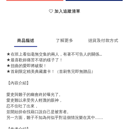
加入追蹤清單
商品描述
了解更多
送貨及付款方式
★在班上看似毫無交集的兩人，有著不可告人的關係...
★最喜歡妳痛苦不堪的樣子了！
★扭曲的愛即將破裂！
★首刷限定精美典藏書卡！（首刷售完即無贈品）
【內容介紹】
愛吏與雛子的幽會終於曝光了。
愛吏難以承受旁人輕蔑的眼神，
忍不住吐了出來，
並開始拚命找藉口說自己是被害者。
另一方面，雛子不知為何似乎對這個情況樂在其中……