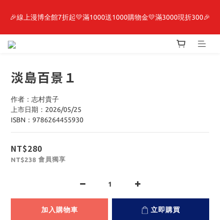
🎉線上漫博全館7折起💛滿1000送1000購物金💛滿3000現折300🎉
最新開賣🔥「全知讀者視角」 周邊商品
【抽籤堂】 影之強者、你又被殺了呢，偵探大人、約會大作戰、
沉默魔女、86不存在的戰區  一抽入魂 
淡島百景１
最新開賣🔥「全知讀者視角」 周邊商品
作者：志村貴子
上市日期：2026/05/25
ISBN：9786264455930
NT$280
會員獨享
NT$238
加入購物車
立即購買