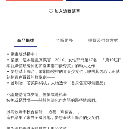
加入追蹤清單
商品描述
了解更多
送貨及付款方式
✦ 動畫版熱播中！
✦ 榮獲「這本漫畫真厲害！2016」女性部門第17名，「第19屆日
本新媒體動漫藝術節漫畫部門優秀賞」的動人之作！
✦ 夢想踏上舞台，歌劇學校裡的青春少女們，映照其內心，細膩
刻劃青春百景的群像劇——
✦ 首刷贈「若菜與絹枝」人物透卡（首刷售完即無贈品）
不論是戀情或友情、憧憬或是執著、
嫉妒或是恐懼——關於無法化作言語的那些情感們。
淡島歌劇學校合宿所──通稱「寄宿舍」，
這裡聚集了來自全國各地，夢想著站上舞台的少女們。