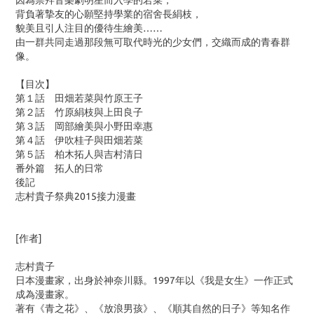
因為崇拜音樂劇明星而入學的若菜，
背負著摯友的心願堅持學業的宿舍長絹枝，
貌美且引人注目的優待生繪美……
由一群共同走過那段無可取代時光的少女們，交織而成的青春群
像。
【目次】
第１話 田畑若菜與竹原王子
第２話 竹原絹枝與上田良子
第３話 岡部繪美與小野田幸惠
第４話 伊吹桂子與田畑若菜
第５話 柏木拓人與吉村清日
番外篇 拓人的日常
後記
志村貴子祭典2015接力漫畫
[作者]
志村貴子
日本漫畫家，出身於神奈川縣。1997年以《我是女生》一作正式
成為漫畫家。
著有《青之花》、《放浪男孩》、《順其自然的日子》等知名作