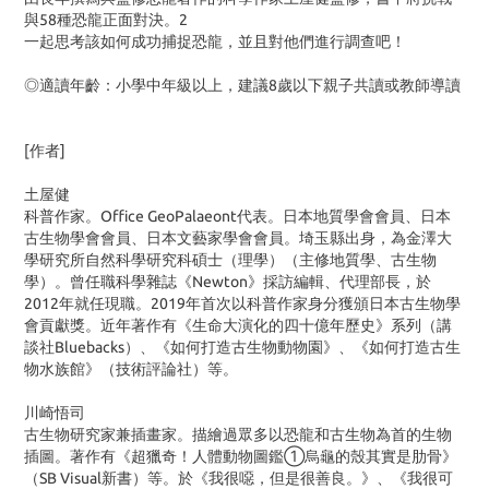
與58種恐龍正面對決。2
一起思考該如何成功捕捉恐龍，並且對他們進行調查吧！
◎適讀年齡：小學中年級以上，建議8歲以下親子共讀或教師導讀
[作者]
土屋健
科普作家。Office GeoPalaeont代表。日本地質學會會員、日本
古生物學會會員、日本文藝家學會會員。埼玉縣出身，為金澤大
學研究所自然科學研究科碩士（理學）（主修地質學、古生物
學）。曾任職科學雜誌《Newton》採訪編輯、代理部長，於
2012年就任現職。2019年首次以科普作家身分獲頒日本古生物學
會貢獻獎。近年著作有《生命大演化的四十億年歷史》系列（講
談社Bluebacks）、《如何打造古生物動物園》、《如何打造古生
物水族館》（技術評論社）等。
川崎悟司
古生物研究家兼插畫家。描繪過眾多以恐龍和古生物為首的生物
插圖。著作有《超獵奇！人體動物圖鑑①烏龜的殼其實是肋骨》
（SB Visual新書）等。於《我很噁，但是很善良。》、《我很可