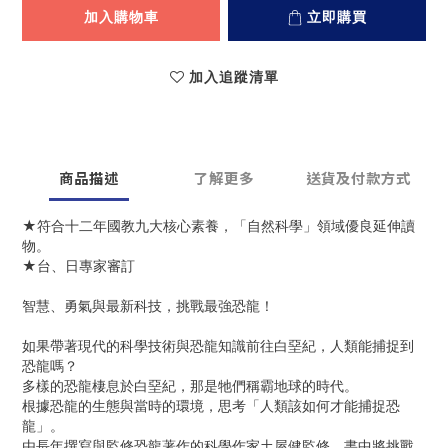
加入購物車
立即購買
加入追蹤清單
商品描述
了解更多
送貨及付款方式
★符合十二年國教九大核心素養，「自然科學」領域優良延伸讀
物。
★台、日專家審訂
智慧、勇氣與最新科技，挑戰最強恐龍！
如果帶著現代的科學技術與恐龍知識前往白堊紀，人類能捕捉到
恐龍嗎？
多樣的恐龍棲息於白堊紀，那是牠們稱霸地球的時代。
根據恐龍的生態與當時的環境，思考「人類該如何才能捕捉恐
龍」。
由長年撰寫與監修恐龍著作的科學作家土屋健監修，書中將挑戰