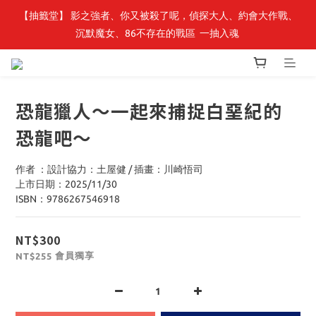
【抽籤堂】 影之強者、你又被殺了呢，偵探大人、約會大作戰、
最新開賣🔥「全知讀者視角」 周邊商品
沉默魔女、86不存在的戰區  一抽入魂 
最新開賣🔥「全知讀者視角」 周邊商品
恐龍獵人～一起來捕捉白堊紀的
恐龍吧～
作者 ：設計協力：土屋健 / 插畫：川崎悟司
上市日期：2025/11/30
ISBN：9786267546918
NT$300
會員獨享
NT$255