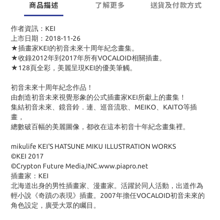
商品描述
了解更多
送貨及付款方式
作者資訊：KEI
上市日期：2018-11-26
★插畫家KEI的初音未來十周年紀念畫集。
★收錄2012年到2017年所有VOCALOID相關插畫。
★128頁全彩，美麗呈現KEI的優美筆觸。
初音未來十周年紀念作品！
由創造初音未來視覺形象的公式插畫家KEI所獻上的畫集！
集結初音未來、鏡音鈴．連、巡音流歌、MEIKO、KAITO等插
畫，
總數破百幅的美麗圖像，都收在這本初音十年紀念畫集裡。
mikulife KEI'S HATSUNE MIKU ILLUSTRATION WORKS
©KEI 2017
©Crypton Future Media,INC.www.piapro.net
插畫家：KEI
北海道出身的男性插畫家、漫畫家。活躍於同人活動，出道作為
輕小說《奇蹟の表現》插畫。2007年擔任VOCALOID初音未來的
角色設定，廣受大眾的矚目。