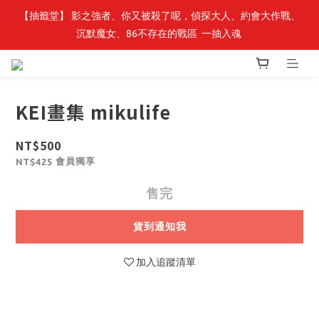
【抽籤堂】 影之強者、你又被殺了呢，偵探大人、約會大作戰、
最新開賣🔥「全知讀者視角」 周邊商品
沉默魔女、86不存在的戰區  一抽入魂 
最新開賣🔥「全知讀者視角」 周邊商品
KEI畫集 mikulife
NT$500
會員獨享
NT$425
售完
貨到通知我
加入追蹤清單