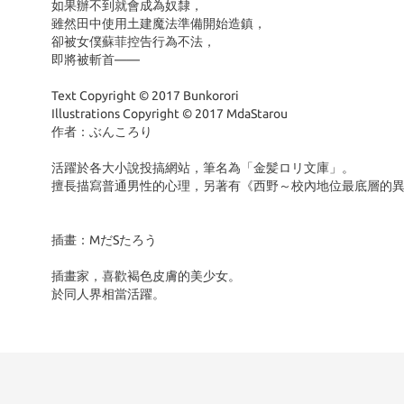
如果辦不到就會成為奴隸，
雖然田中使用土建魔法準備開始造鎮，
卻被女僕蘇菲控告行為不法，
即將被斬首——
Text Copyright © 2017 Bunkorori
Illustrations Copyright © 2017 MdaStarou
作者：ぶんころり
活躍於各大小說投搞網站，筆名為「金髪ロリ文庫」。
擅長描寫普通男性的心理，另著有《西野～校內地位最底層的
插畫：MだSたろう
插畫家，喜歡褐色皮膚的美少女。
於同人界相當活躍。