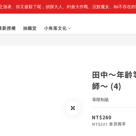
之強者、你又被殺了呢，偵探大人、約會大作戰、沉默魔女、86不存在的戰
最新開賣🔥「全知讀者視角」 周邊商品
最新開賣🔥「全知讀者視角」 周邊商品
最新授權
抽籤堂
小角落文化
田中～年齡
師～ (4)
🔞限制級
NT$260
會員獨享
NT$221