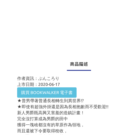
商品描述
作者資訊：ぶんころり
上市日期：2020-06-17
購買 BOOKWALKER 電子書
★普男帶著普通長相轉生到異世界!?
★即使有超強外掛還是因為長相抱歉而不受歡迎!!
新人男爵既高興又害羞的造鎮計畫！
完全沒打算成為男爵的田中
獲得一塊啥都沒有的草原作為領地，
而且還被下令要取得稅收，