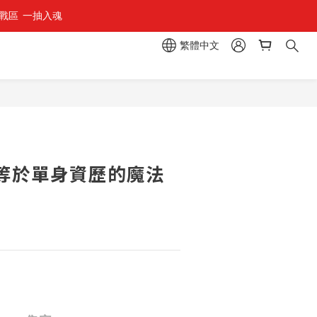
區  一抽入魂 
繁體中文
等於單身資歷的魔法