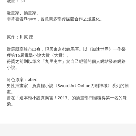
漫畫：IsII
漫畫家、插畫家。
非常喜愛Figure，曾負責多部跨媒體合作之漫畫化。
原作：川原 礫
群馬縣高崎市出身，現居東京都練馬區。以《加速世界》一作榮
獲第15屆電擊小說大賞〈大賞〉。
得獎之前則以筆名「九里史生」於自己經營的個人網站發表網路
小說。
角色原案：abec
男性插畫家，負責輕小說《Sword Art Online刀劍神域》系列的插
畫。
曾在「這本輕小說真厲害！2013」的插畫部門裡獲得第一名的殊
榮。