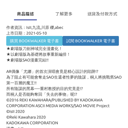
商品描述
了解更多
送貨及付款方式
作者資訊：IsII,九流,川原 礫,abec
上市日期：2021-05-10
購買 BOOKWALKER 電子書
試閱 BOOKWALKER 電子書
★劇場版刀劍神域完全漫畫化！
★以劇場版為基礎將故事重新編排！
★劇場版SAO漫畫完結!!
AR偶像「尤娜」的首次演唱會竟是精心設計的陷阱!?
為了阻止有可能會奪走SAO生還者性夢的陰謀，桐人將挑戰舊SAO
第一百層的魔王!!
所有陰謀的黑幕──重村教授的目的究竟是!?
而桐人是否能夠奪回「失去的事物」呢!?
©2016 REKI KAWAHARA/PUBLISHED BY KADOKAWA
CORPORATION ASCII MEDIA WORKS/SAO MOVIE Project
©IsII 2020
©Reki Kawahara 2020
KADOKAWA CORPORATION