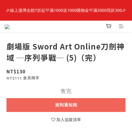
🎉線上漫博全館7折起💛滿1000送1000購物金💛滿3000現折300🎉
最新開賣🔥「全知讀者視角」 周邊商品
【抽籤堂】 影之強者、你又被殺了呢，偵探大人、約會大作戰、
沉默魔女、86不存在的戰區  一抽入魂 
劇場版 Sword Art Online刀劍神
最新開賣🔥「全知讀者視角」 周邊商品
域 ─序列爭戰─ (5)（完）
NT$130
會員獨享
NT$111
售完
貨到通知我
加入追蹤清單